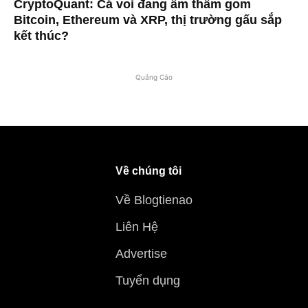
CryptoQuant: Cá voi đang âm thầm gom
Bitcoin, Ethereum và XRP, thị trường gấu sắp
kết thúc?
Quảng Cáo
Về chúng tôi
Về Blogtienao
Liên Hệ
Advertise
Tuyển dụng