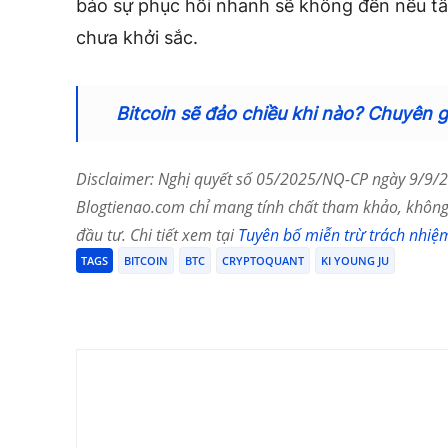
báo sự phục hồi nhanh sẽ không đến nếu tâm
chưa khởi sắc.
Bitcoin sẽ đảo chiều khi nào? Chuyên 
Disclaimer: Nghị quyết số 05/2025/NQ-CP ngày 9/9/20
Blogtienao.com chỉ mang tính chất tham khảo, không 
đầu tư. Chi tiết xem tại
Tuyên bố miễn trừ trách nhiệ
TAGS
BITCOIN
BTC
CRYPTOQUANT
KI YOUNG JU
Chia Sẻ