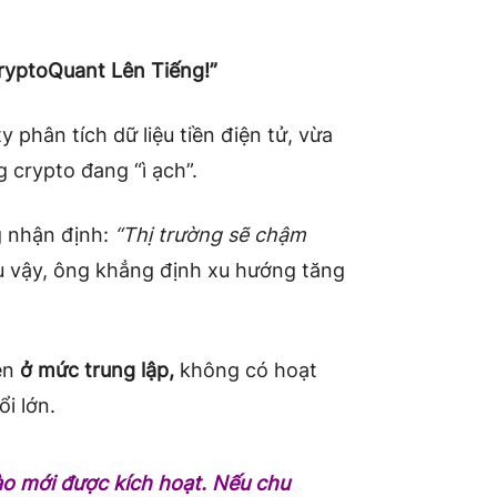
ryptoQuant Lên Tiếng!”
phân tích dữ liệu tiền điện tử, vừa
g crypto đang “ì ạch”.
 nhận định:
“Thị trường sẽ chậm
 vậy, ông khẳng định xu hướng tăng
iện
ở mức trung lập,
không có hoạt
i lớn.
ào mới được kích hoạt. Nếu chu