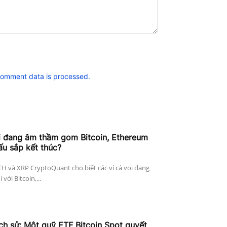
comment data is processed.
i đang âm thầm gom Bitcoin, Ethereum
ấu sắp kết thúc?
ETH và XRP CryptoQuant cho biết các ví cá voi đang
với Bitcoin,...
ịch sử: Một quỹ ETF Bitcoin Spot quyết