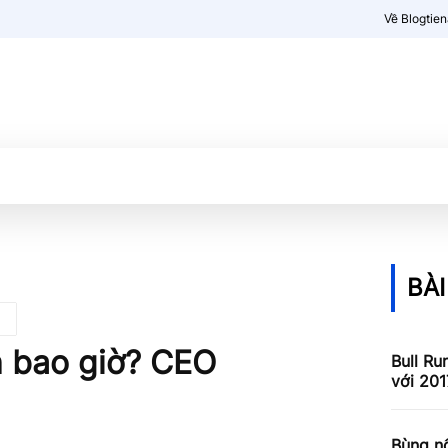
Về Blogtie
Kiến thức
More
BÀI
n bao giờ? CEO
Bull Ru
với 201
Bùng nổ