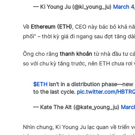
— Ki Young Ju (@ki_young_ju)
March 4
Về
Ethereum (ETH)
, CEO này bác bỏ khả nă
phối” – thời kỳ giá đi ngang sau đợt tăng dà
Ông cho rằng
thanh khoản
từ nhà đầu tư c
so với chu kỳ tăng trước, nên ETH chưa rơi 
$ETH
isn’t in a distribution phase—new 
to the last cycle.
pic.twitter.com/HBTR
— Kate The Alt (@kate_young_ju)
Marc
Nhìn chung, Ki Young Ju lạc quan về triển 