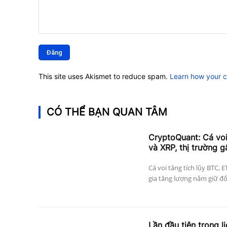
Bình
luận:
This site uses Akismet to reduce spam.
Learn how your 
CÓ THỂ BẠN QUAN TÂM
CryptoQuant: Cá vo
và XRP, thị trường g
Cá voi tăng tích lũy BTC, 
gia tăng lượng nắm giữ đối 
Lần đầu tiên trong l