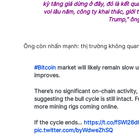
kỳ tăng giá dừng ở đây, đó là kết q
voi lâu năm, công ty khai thác, giới 
Trump,”
ông
Ông còn nhấn mạnh: thị trường không quan 
#Bitcoin
market will likely remain slow u
improves.
There’s no significant on-chain activity,
suggesting the bull cycle is still intact
more mining rigs coming online.
If the cycle ends…
https://t.co/fSWl26
pic.twitter.com/byWdweZhSQ