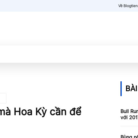
Về Blogtie
Kiến thức
More
BÀI
ủ’ mà Hoa Kỳ cần để
Bull Ru
với 201
Bùng nổ