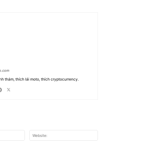
ao.com
nh thám, thích lái moto, thích cryptocurrency.
Email:*
Website: