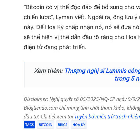
“Bitcoin có vị thế độc đáo để bổ sung cho v
chiến lược”, Lyman viết. Ngoài ra, ông lưu ý
này. Để Hoa Kỳ chấp nhận nó, nó sẽ đưa nó l
sẽ thể hiện vị thế dẫn đầu rõ ràng cho Hoa 
điện tử đang phát triển.
Xem thêm:
Thượng nghị sĩ Lummis công 
trong 5 
Disclaimer: Nghị quyết số 05/2025/NQ-CP ngày 9/9/20
Blogtienao.com chỉ mang tính chất tham khảo, không 
đầu tư. Chi tiết xem tại
Tuyên bố miễn trừ trách nhiệ
TAGS
BITCOIN
BRICS
HOA KỲ
Chia Sẻ