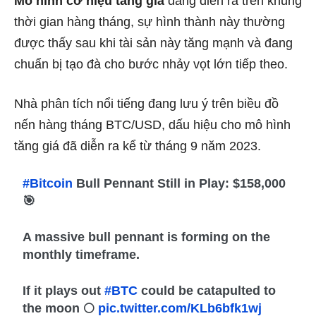
Mô hình cờ hiệu tăng giá
đang diễn ra trên khung
thời gian hàng tháng, sự hình thành này thường
được thấy sau khi tài sản này tăng mạnh và đang
chuẩn bị tạo đà cho bước nhảy vọt lớn tiếp theo.
Nhà phân tích nổi tiếng đang lưu ý trên biều đồ
nến hàng tháng BTC/USD, dấu hiệu cho mô hình
tăng giá đã diễn ra kể từ tháng 9 năm 2023.
#Bitcoin
Bull Pennant Still in Play: $158,000
🎯
A massive bull pennant is forming on the
monthly timeframe.
If it plays out
#BTC
could be catapulted to
the moon 🌕
pic.twitter.com/KLb6bfk1wj