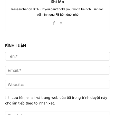
Shi Mo
Researcher on BTA - If you can't hold, you won't be rich. Liên lạc
với mình qua FB bên dưới nhé
BÌNH LUẬN
Tên
Ema
Web
Lưu tên, email và trang web của tôi trong trình duyệt này
cho lần tiếp theo tôi nhận xét.