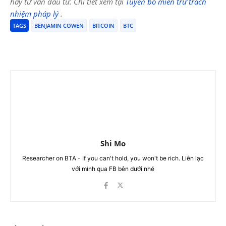
hay tư vấn đầu tư. Chi tiết xem tại
Tuyên bố miễn trừ trách
nhiệm pháp lý
.
TAGS
BENJAMIN COWEN
BITCOIN
BTC
Shi Mo
Researcher on BTA - If you can't hold, you won't be rich. Liên lạc
với mình qua FB bên dưới nhé