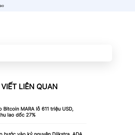
nao
 VIẾT LIÊN QUAN
 Bitcoin MARA lỗ 611 triệu USD,
thu lao dốc 27%
o bước vào kỷ nguyên Dijkstra, ADA