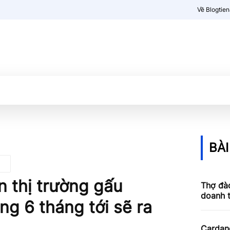
Về Blogtie
Kiến thức
More
BÀI
ản thị trường gấu
Thợ đào
doanh 
ng 6 tháng tới sẽ ra
Cardan