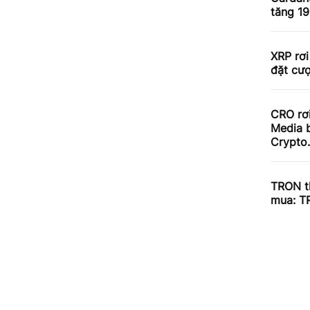
tăng 1
XRP rơi
đặt cư
CRO rơ
Media b
Crypto
TRON th
mua: T