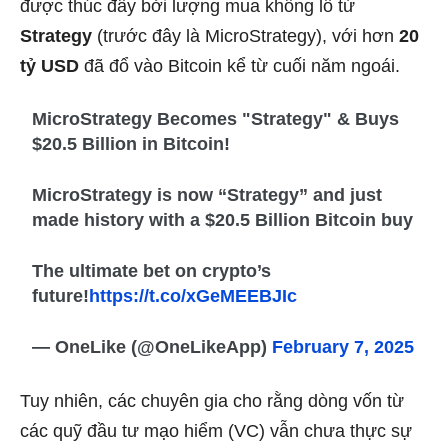
được thúc đẩy bởi lượng mua khổng lồ từ
Strategy
(trước đây là MicroStrategy), với hơn
20
tỷ USD
đã đổ vào Bitcoin kể từ cuối năm ngoái.
MicroStrategy Becomes "Strategy" & Buys
$20.5 Billion in Bitcoin!
MicroStrategy is now “Strategy” and just
made history with a $20.5 Billion Bitcoin buy
The ultimate bet on crypto’s
future!
https://t.co/xGeMEEBJIc
— OneLike (@OneLikeApp)
February 7, 2025
Tuy nhiên, các chuyên gia cho rằng dòng vốn từ
các quỹ đầu tư mạo hiểm (VC) vẫn chưa thực sự