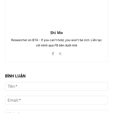
Shi Mo
Researcher on BTA - If you can't hold, you won't be rich. Liên lạc
với mình qua FB bên dưới nhé
BÌNH LUẬN
Tên
Ema
Web