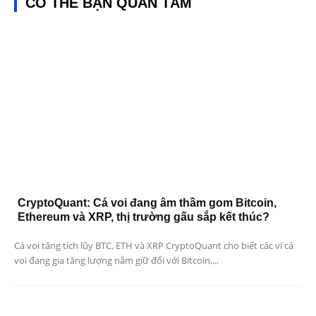
CÓ THỂ BẠN QUAN TÂM
CryptoQuant: Cá voi đang âm thầm gom Bitcoin,
Ethereum và XRP, thị trường gấu sắp kết thúc?
Cá voi tăng tích lũy BTC, ETH và XRP CryptoQuant cho biết các ví cá
voi đang gia tăng lượng nắm giữ đối với Bitcoin,...