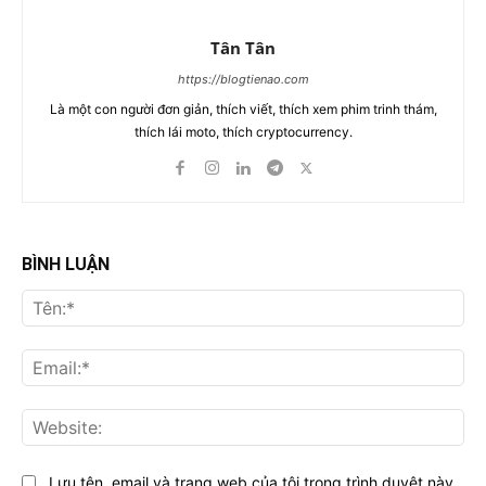
Tân Tân
https://blogtienao.com
Là một con người đơn giản, thích viết, thích xem phim trinh thám,
thích lái moto, thích cryptocurrency.
BÌNH LUẬN
Tên
Ema
Web
Lưu tên, email và trang web của tôi trong trình duyệt này