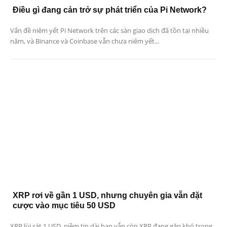
Điều gì đang cản trở sự phát triển của Pi Network?
Vấn đề niêm yết Pi Network trên các sàn giao dịch đã tồn tại nhiều
năm, và Binance và Coinbase vẫn chưa niêm yết...
XRP rơi về gần 1 USD, nhưng chuyên gia vẫn đặt
cược vào mục tiêu 50 USD
XRP lùi sát 1 USD, niềm tin dài hạn vẫn còn XRP đang gặp khó trong