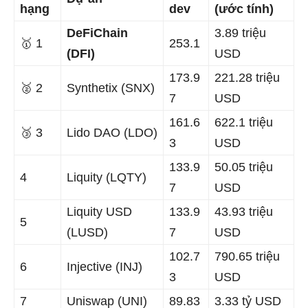
hạng
dev
(ước tính)
DeFiChain
3.89 triệu
🥇 1
253.1
(DFI)
USD
173.9
221.28 triệu
🥈 2
Synthetix (SNX)
7
USD
161.6
622.1 triệu
🥉 3
Lido DAO (LDO)
3
USD
133.9
50.05 triệu
4
Liquity (LQTY)
7
USD
Liquity USD
133.9
43.93 triệu
5
(LUSD)
7
USD
102.7
790.65 triệu
6
Injective (INJ)
3
USD
7
Uniswap (UNI)
89.83
3.33 tỷ USD