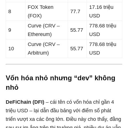
FOX Token
17.16 triệu
8
77.7
(FOX)
USD
Curve (CRV –
778.68 triệu
9
55.77
Ethereum)
USD
Curve (CRV –
778.68 triệu
10
55.77
Arbitrum)
USD
Vốn hóa nhỏ nhưng “dev” không
nhỏ
DeFiChain (DFI)
– cái tên có vốn hóa chỉ gần 4
triệu USD – lại dẫn đầu bảng với điểm số phát
triển vượt xa các ông lớn. Điều này cho thấy, đằng
sau sự im ắng trên thị trường giá, nhiều dự án vẫn