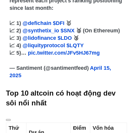
represent each project's ranking positioning
since last month:
📈 1)
@defichain
$DFI
🥇
📈 2)
@synthetix_io
$SNX
🥈 (On Ethereum)
📈 3)
@lidofinance
$LDO
🥉
📈 4)
@liquityprotocol
$LQTY
📈 5)…
pic.twitter.com/JFv5HJ67mg
— Santiment (@santimentfeed)
April 15,
2025
Top 10 altcoin có hoạt động dev
sôi nổi nhất
Thứ
Điểm
Vốn hóa
Dự án