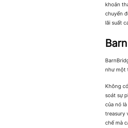
khoản tha
chuyển đế
lãi suất
Barn
BarnBrid
như một t
Không có
soát sự p
của nó là
treasury
chế mà c