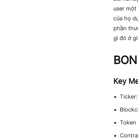
user một
của họ dự
phần thư
gì đó ở gi
BON
Key Me
Ticker
Blockc
Token 
Contr