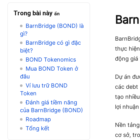
Trong bài này
ẩn
Barn
BarnBridge (BOND) là
gì?
BarnBrid
BarnBridge có gì đặc
thực hiện
biệt?
động giá 
BOND Tokenomics
Mua BOND Token ở
đâu
Dự án đư
Ví lưu trữ BOND
các debt 
Token
tạo nhiều
Đánh giá tiềm năng
lợi nhuận
của BarnBridge (BOND)
Roadmap
Nền tảng
Tổng kết
cơ sở, tr