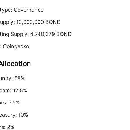
type: Governance
Supply: 10,000,000 BOND
ating Supply: 4,740,379 BOND
: Coingecko
Allocation
nity: 68%
eam: 12.5%
ors: 7.5%
easury: 10%
rs: 2%