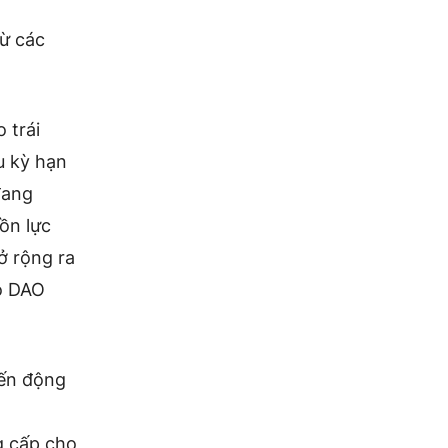
từ các
 trái
u kỳ hạn
đang
ồn lực
ở rộng ra
ho DAO
iến động
g cấp cho