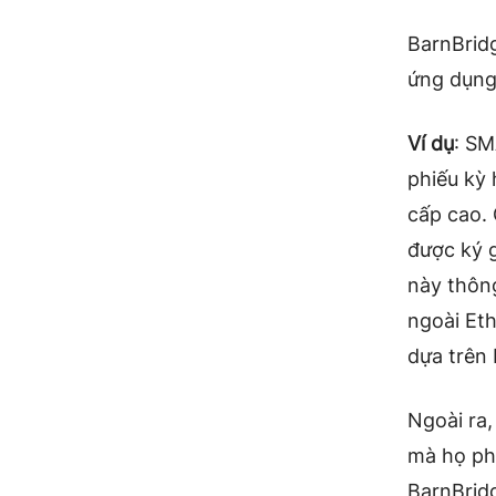
BarnBridg
ứng dụng
Ví dụ
: SM
phiếu kỳ 
cấp cao.
được ký 
này thông
ngoài Eth
dựa trên
Ngoài ra
mà họ ph
BarnBridg