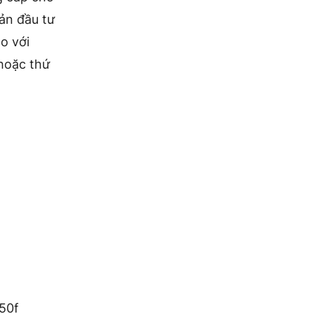
ản đầu tư
o với
hoặc thứ
50f