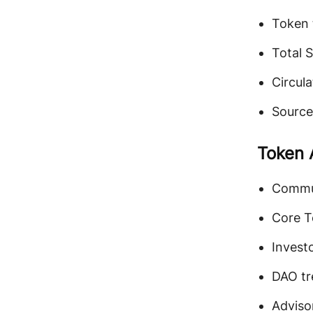
Token 
Total 
Circul
Source
Token 
Commu
Core T
Invest
DAO tr
Adviso