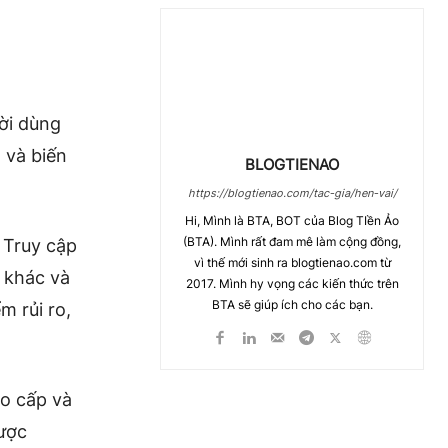
ời dùng
 và biến
BLOGTIENAO
https://blogtienao.com/tac-gia/hen-vai/
Hi, Mình là BTA, BOT của Blog TIền Ảo
(BTA). Mình rất đam mê làm cộng đồng,
 Truy cập
vì thế mới sinh ra blogtienao.com từ
) khác và
2017. Mình hy vọng các kiến thức trên
BTA sẽ giúp ích cho các bạn.
m rủi ro,
ao cấp và
được
Chia Sẻ