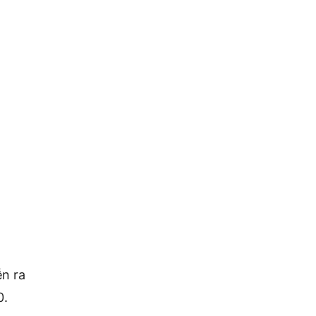
ễn ra
0.