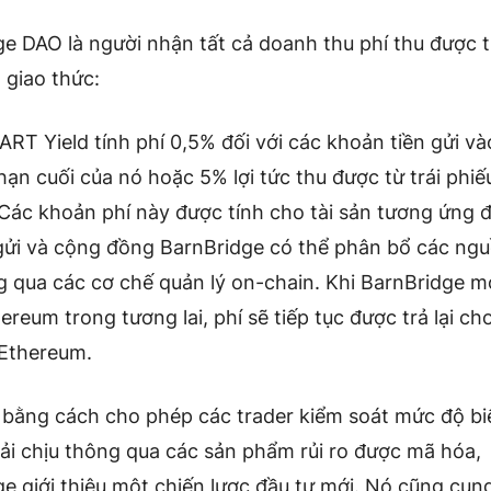
e DAO là người nhận tất cả doanh thu phí thu được 
 giao thức:
ART Yield tính phí 0,5% đối với các khoản tiền gửi vào
hạn cuối của nó hoặc 5% lợi tức thu được từ trái phiế
 Các khoản phí này được tính cho tài sản tương ứng 
gửi và cộng đồng BarnBridge có thể phân bổ các ngu
 qua các cơ chế quản lý on-chain. Khi BarnBridge m
ereum trong tương lai, phí sẽ tiếp tục được trả lại c
 Ethereum.
, bằng cách cho phép các trader kiểm soát mức độ b
ải chịu thông qua các sản phẩm rủi ro được mã hóa,
e giới thiệu một chiến lược đầu tư mới. Nó cũng cun