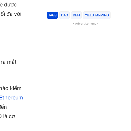
sẽ được
ối đa với
TAGS
DAO
DEFI
YIELD FARMING
- Advertisement -
 ra mắt
 nào kiểm
Ethereum
đến
 là cơ