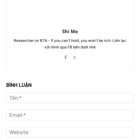
Shi Mo
Researcher on BTA - If you can't hold, you won't be rich. Liên lạc
với mình qua FB bên dưới nhé
BÌNH LUẬN
Tên
Ema
Web