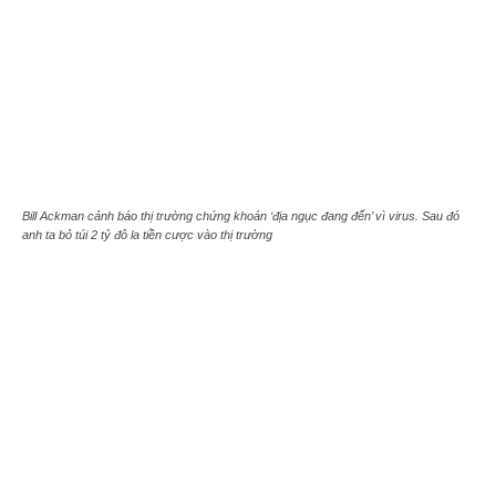
Bill Ackman cảnh báo thị trường chứng khoán ‘địa ngục đang đến’ vì virus. Sau đó
anh ta bỏ túi 2 tỷ đô la tiền cược vào thị trường