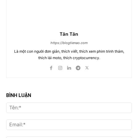
Tân Tân
https://blogtienao.com
Là một con người đơn giản, thích viết, thích xem phim trinh thám,
thích lái moto, thích cryptocurrency.
BÌNH LUẬN
Tên
Ema