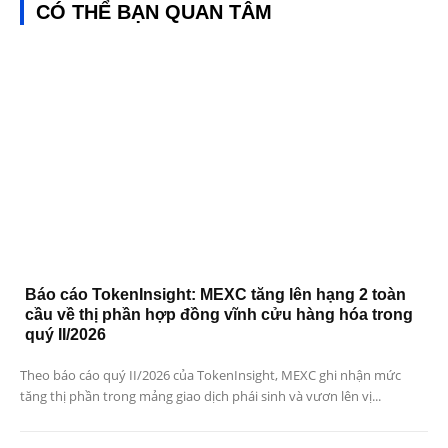
CÓ THỂ BẠN QUAN TÂM
Báo cáo TokenInsight: MEXC tăng lên hạng 2 toàn
cầu về thị phần hợp đồng vĩnh cửu hàng hóa trong
quý II/2026
Theo báo cáo quý II/2026 của TokenInsight, MEXC ghi nhận mức
tăng thị phần trong mảng giao dịch phái sinh và vươn lên vị...