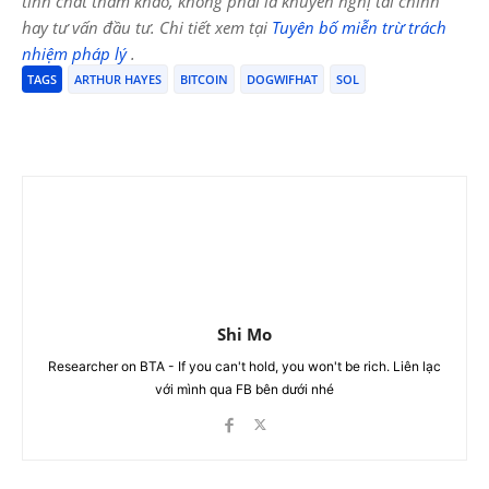
tính chất tham khảo, không phải là khuyến nghị tài chính
hay tư vấn đầu tư. Chi tiết xem tại
Tuyên bố miễn trừ trách
nhiệm pháp lý
.
TAGS
ARTHUR HAYES
BITCOIN
DOGWIFHAT
SOL
Shi Mo
Researcher on BTA - If you can't hold, you won't be rich. Liên lạc
với mình qua FB bên dưới nhé