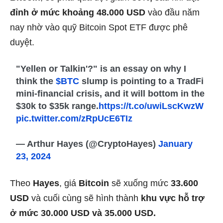
đỉnh ở mức khoảng 48.000 USD
vào đầu năm
nay nhờ vào quỹ Bitcoin Spot ETF được phê
duyệt.
"Yellen or Talkin'?" is an essay on why I
think the
$BTC
slump is pointing to a TradFi
mini-financial crisis, and it will bottom in the
$30k to $35k range.
https://t.co/uwiLscKwzW
pic.twitter.com/zRpUcE6TIz
— Arthur Hayes (@CryptoHayes)
January
23, 2024
Theo
Hayes
, giá
Bitcoin
sẽ xuống mức
33.600
USD
và cuối cùng sẽ hình thành
khu vực hỗ trợ
ở mức 30.000 USD và 35.000 USD.