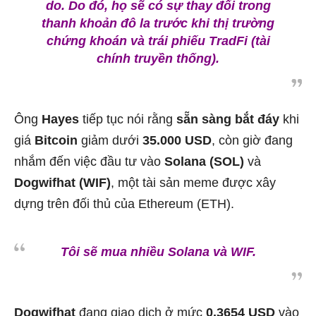
do. Do đó, họ sẽ có sự thay đổi trong
thanh khoản đô la trước khi thị trường
chứng khoán và trái phiếu TradFi (tài
chính truyền thống).
Ông
Hayes
tiếp tục nói rằng
sẵn sàng bắt đáy
khi
giá
Bitcoin
giảm dưới
35.000 USD
, còn giờ đang
nhắm đến việc đầu tư vào
Solana (SOL)
và
Dogwifhat (WIF)
, một tài sản meme được xây
dựng trên đối thủ của Ethereum (ETH).
Tôi sẽ mua nhiều Solana và WIF.
Dogwifhat
đang giao dịch ở mức
0.3654 USD
vào