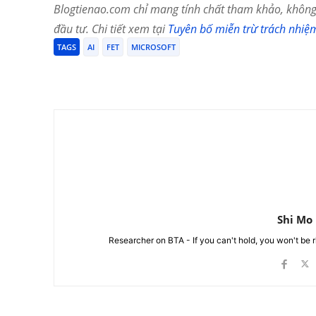
Blogtienao.com chỉ mang tính chất tham khảo, không 
đầu tư. Chi tiết xem tại
Tuyên bố miễn trừ trách nhiệ
TAGS
AI
FET
MICROSOFT
Chia Sẻ
Shi Mo
Researcher on BTA - If you can't hold, you won't be 