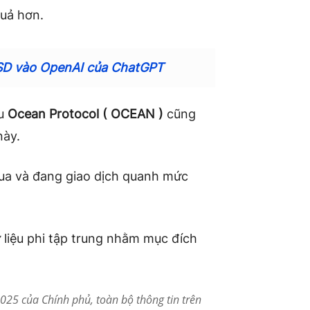
quả hơn.
USD vào OpenAI của ChatGPT
ệu
Ocean Protocol (
OCEAN
)
cũng
này.
ua và đang giao dịch quanh mức
 liệu phi tập trung nhằm mục đích
25 của Chính phủ, toàn bộ thông tin trên