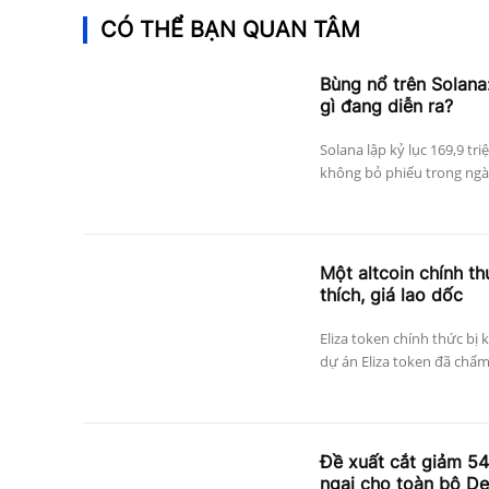
CÓ THỂ BẠN QUAN TÂM
Bùng nổ trên Solana:
gì đang diễn ra?
Solana lập kỷ lục 169,9 tri
không bỏ phiếu trong ngày
Một altcoin chính thứ
thích, giá lao dốc
Eliza token chính thức bị 
dự án Eliza token đã chấm
Đề xuất cắt giảm 5
ngại cho toàn bộ De