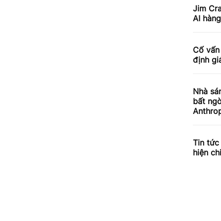
Jim Cra
AI hàn
Cố vấn 
định gi
Nhà sán
bất ngờ
Anthrop
Tin tức
hiện ch