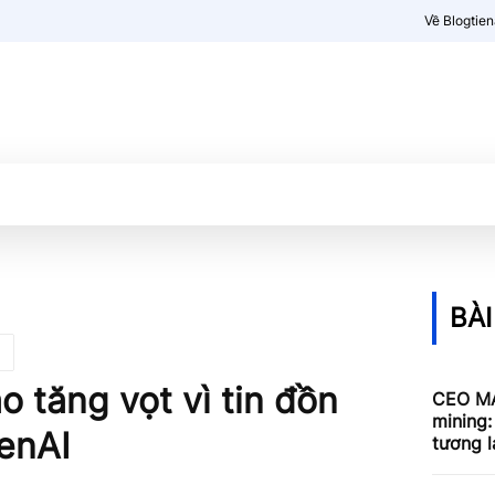
Về Blogtie
Kiến thức
More
BÀI
ạo tăng vọt vì tin đồn
CEO MA
mining:
enAI
tương l