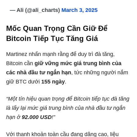
— Ali (@ali_charts)
March 3, 2025
Mốc Quan Trọng Cần Giữ Để
Bitcoin Tiếp Tục Tăng Giá
Martinez nhấn mạnh rằng để duy trì đà tăng,
Bitcoin cần
giữ vững mức giá trung bình của
các nhà đầu tư ngắn hạn
, tức những người nắm
giữ BTC dưới
155 ngày
.
“Một tín hiệu quan trọng để Bitcoin tiếp tục đà tăng
là lấy lại mức giá trung bình của nhà đầu tư ngắn
hạn ở
92.000 USD
!”
Với thanh khoản toàn cầu đang dâng cao, liệu