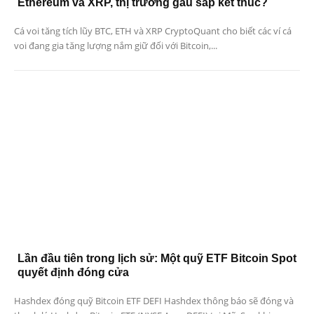
Ethereum và XRP, thị trường gấu sắp kết thúc?
Cá voi tăng tích lũy BTC, ETH và XRP CryptoQuant cho biết các ví cá
voi đang gia tăng lượng nắm giữ đối với Bitcoin,...
Lần đầu tiên trong lịch sử: Một quỹ ETF Bitcoin Spot
quyết định đóng cửa
Hashdex đóng quỹ Bitcoin ETF DEFI Hashdex thông báo sẽ đóng và