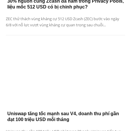
30% nguồn cung Zcash đã nằm trong Privacy Pools,
liệu mốc 512 USD có bị chinh phục?
ZEC thử thách vùng kháng cự 512 USD Zcash (ZEC) bước vào ngày
6/8 với nỗ lực vượt vùng kháng cự quan trọng sau chuỗi...
Uniswap tăng tốc mạnh sau V4, doanh thu phí gần
đạt 100 triệu USD mỗi tháng