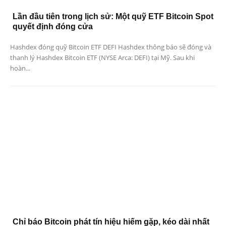
Lần đầu tiên trong lịch sử: Một quỹ ETF Bitcoin Spot
quyết định đóng cửa
Hashdex đóng quỹ Bitcoin ETF DEFI Hashdex thông báo sẽ đóng và
thanh lý Hashdex Bitcoin ETF (NYSE Arca: DEFI) tại Mỹ. Sau khi
hoàn...
Chỉ báo Bitcoin phát tín hiệu hiếm gặp, kéo dài nhất