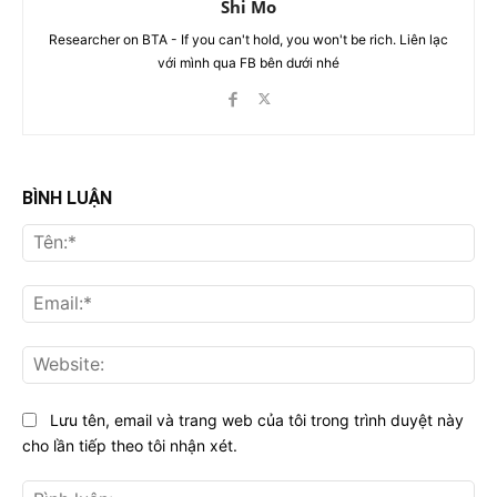
Shi Mo
Researcher on BTA - If you can't hold, you won't be rich. Liên lạc
với mình qua FB bên dưới nhé
BÌNH LUẬN
Tên
Ema
Web
Lưu tên, email và trang web của tôi trong trình duyệt này
cho lần tiếp theo tôi nhận xét.