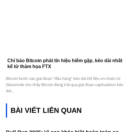
Chỉ báo Bitcoin phát tín hiệu hiếm gặp, kéo dài nhất
kể từ thảm họa FTX
Bitcoin bước vào giai đoạn “đầu hàng” kéo dài Dữ liệu on-chain từ
Glassnode cho thấy Bitcoin đang trải qua giai đoạn capitulation kéo
dài...
BÀI VIẾT LIÊN QUAN