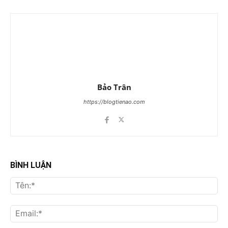
Bảo Trân
https://blogtienao.com
BÌNH LUẬN
Tên
Ema