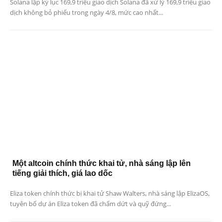
Solana lập kỷ lục 169,9 triệu giao dịch Solana đã xử lý 169,9 triệu giao
dịch không bỏ phiếu trong ngày 4/8, mức cao nhất...
Một altcoin chính thức khai tử, nhà sáng lập lên
tiếng giải thích, giá lao dốc
Eliza token chính thức bị khai tử Shaw Walters, nhà sáng lập ElizaOS,
tuyên bố dự án Eliza token đã chấm dứt và quỹ đứng...