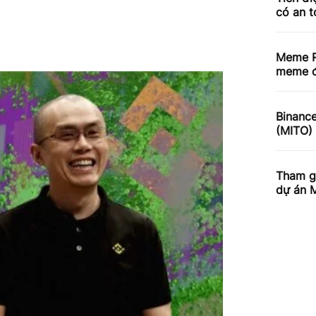
có an 
Meme R
meme đ
Binance
(MITO)
Tham gi
dự án 