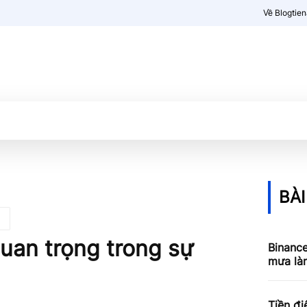
Về Blogtie
Kiến thức
More
BÀI
quan trọng trong sự
Binance
mưa làm
Tiền đi