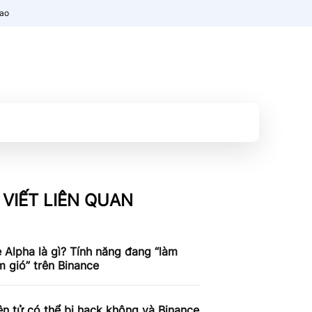
nao
 VIẾT LIÊN QUAN
 Alpha là gì? Tính năng đang “làm
 gió” trên Binance
ện tử có thể bị hack không và Binance