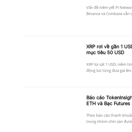
Vấn đề niêm yết Pi Networ
Binance và Coinbase vẫn c
XRP rơi về gần 1 US
mục tiêu 50 USD
XRP lùi sát 1 USD, niềm ti
động lực từng đưa giá lên.
Báo cáo TokenInsig
ETH và Bạc Futures
Theo báo cáo thanh khoả
trong nhóm chín sàn được 