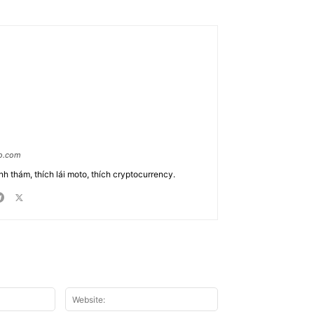
ao.com
nh thám, thích lái moto, thích cryptocurrency.
Email:*
Website: