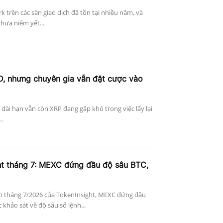
k trên các sàn giao dịch đã tồn tại nhiều năm, và
hưa niêm yết...
D, nhưng chuyên gia vẫn đặt cược vào
n dài hạn vẫn còn XRP đang gặp khó trong việc lấy lại
..
ht tháng 7: MEXC đứng đầu độ sâu BTC,
n tháng 7/2026 của TokenInsight, MEXC đứng đầu
khảo sát về độ sâu sổ lệnh...