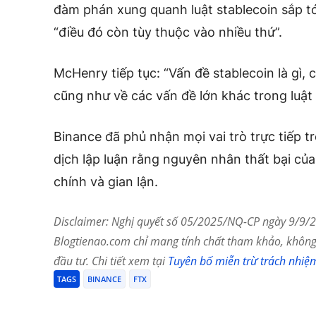
đàm phán xung quanh luật stablecoin sắp t
“điều đó còn tùy thuộc vào nhiều thứ”.
McHenry tiếp tục: “Vấn đề stablecoin là gì, 
cũng như về các vấn đề lớn khác trong luật
Binance đã phủ nhận mọi vai trò trực tiếp t
dịch lập luận rằng nguyên nhân thất bại củ
chính và gian lận.
Disclaimer: Nghị quyết số 05/2025/NQ-CP ngày 9/9/20
Blogtienao.com chỉ mang tính chất tham khảo, không 
đầu tư. Chi tiết xem tại
Tuyên bố miễn trừ trách nhiệ
TAGS
BINANCE
FTX
Chia Sẻ