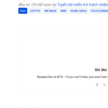
đầu tư. Chi tiết xem tại
Tuyên bố miễn trừ trách nhiệ
TAGS
CRYPTO
MB BANK
MBB
NGÂN HÀNG
TECHCOMBA
Chia Sẻ
Shi Mo
Researcher on BTA - If you can't hold, you won't be 