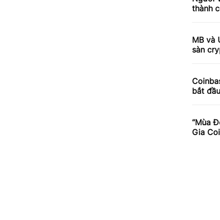
thành c
MB và 
sàn cry
Coinbas
bắt đầ
“Mùa Đ
Gia Co