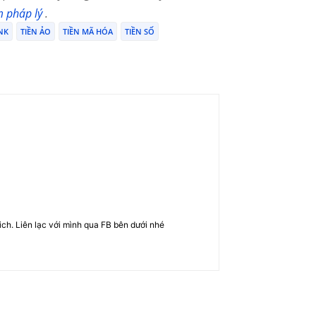
m pháp lý
.
NK
TIỀN ẢO
TIỀN MÃ HÓA
TIỀN SỐ
rich. Liên lạc với mình qua FB bên dưới nhé