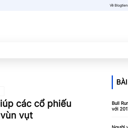
Về Blogtie
Kiến thức
More
BÀI
iúp các cổ phiếu
Bull Ru
với 201
 vùn vụt
Người v