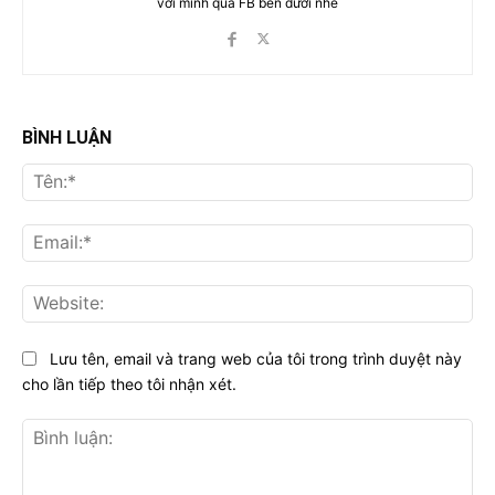
với mình qua FB bên dưới nhé
BÌNH LUẬN
Tên
Ema
Web
Lưu tên, email và trang web của tôi trong trình duyệt này
cho lần tiếp theo tôi nhận xét.