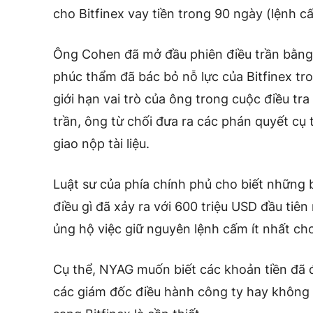
cho Bitfinex vay tiền trong 90 ngày (lệnh cấ
Ông Cohen đã mở đầu phiên điều trần bằng 
phúc thẩm đã bác bỏ nỗ lực của Bitfinex tro
giới hạn vai trò của ông trong cuộc điều tr
trần, ông từ chối đưa ra các phán quyết cụ
giao nộp tài liệu.
Luật sư của phía chính phủ cho biết những b
điều gì đã xảy ra với 600 triệu USD đầu tiê
ủng hộ việc giữ nguyên lệnh cấm ít nhất ch
Cụ thể, NYAG muốn biết các khoản tiền đã đi
các giám đốc điều hành công ty hay không v