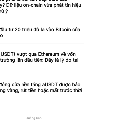
y? Dữ liệu on-chain vừa phát tín hiệu
hú ý
đầu tư 20 triệu đô la vào Bitcoin của
do
 (USDT) vượt qua Ethereum về vốn
 trường lần đầu tiên: Đây là lý do tại
 đóng cửa nền tảng aUSDT được bảo
g vàng, rút ​​tiền hoặc mất trước thời
Quảng Cáo