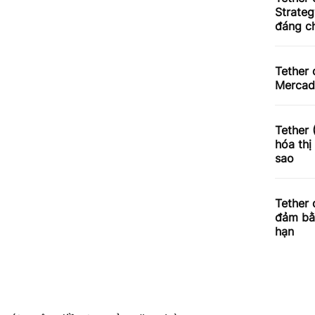
Strateg
đáng c
Tether 
Merca
Tether
hóa thị
sao
Tether
đảm bằn
hạn