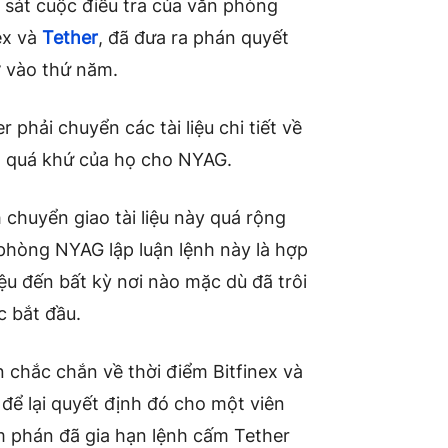
sát cuộc điều tra của văn phòng
ex và
Tether
, đã đưa ra phán quyết
ờ vào thứ năm.
r phải chuyển các tài liệu chi tiết về
ng quá khứ của họ cho NYAG.
 chuyển giao tài liệu này quá rộng
 phòng NYAG lập luận lệnh này là hợp
liệu đến bất kỳ nơi nào mặc dù đã trôi
c bắt đầu.
chắc chắn về thời điểm Bitfinex và
à để lại quyết định đó cho một viên
m phán đã gia hạn lệnh cấm Tether