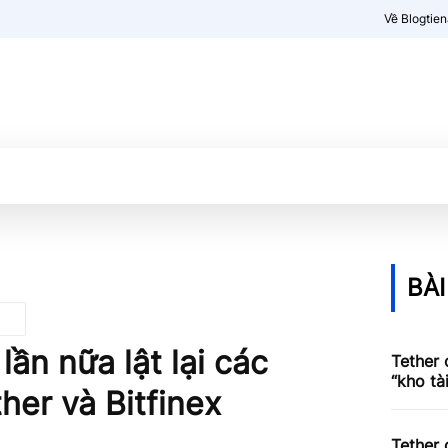
Về Blogtie
Kiến thức
More
BÀI
ần nữa lật lại các
Tether 
“kho tà
ther và Bitfinex
Tether 