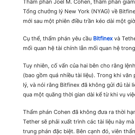
Thẩm phán Joel M. Cohen, thẩm phán giám 
Tổng chưởng lý New York (NYAG) về Bitfin
mới sau một phiên điều trần kéo dài một gi
Cụ thể, thẩm phán yêu cầu
Bitfinex
và Tethe
mối quan hệ tài chính lẫn mối quan hệ tro
Tuy nhiên, cố vấn của hai bên cho rằng lệnh
(bao gồm quá nhiều tài liệu). Trong khi văn
lý, và nói rằng Bitfinex đã không gửi đủ tài 
qua một quãng thời gian dài kể từ khi vụ việ
Thẩm phán Cohen đã không đưa ra thời hạn 
Tether sẽ phải xuất trình các tài liệu này m
trung phán đặc biệt. Bên cạnh đó, viên thẩ