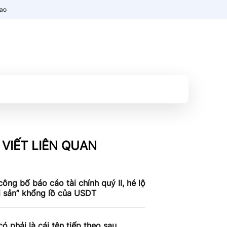
nao
 VIẾT LIÊN QUAN
công bố báo cáo tài chính quý II, hé lộ
i sản” khổng lồ của USDT
có phải là cái tên tiếp theo sau