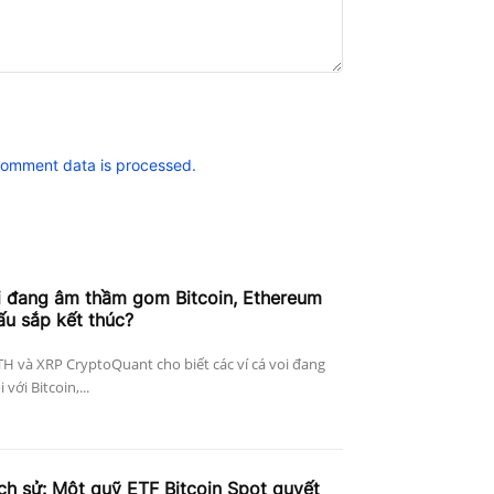
comment data is processed.
i đang âm thầm gom Bitcoin, Ethereum
ấu sắp kết thúc?
ETH và XRP CryptoQuant cho biết các ví cá voi đang
với Bitcoin,...
ịch sử: Một quỹ ETF Bitcoin Spot quyết