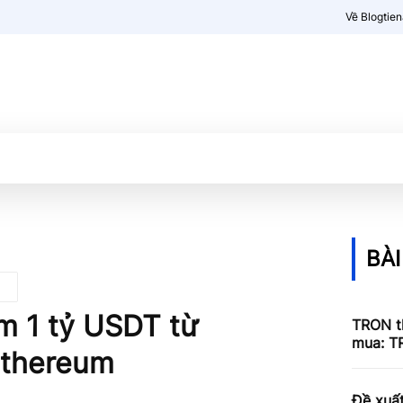
Về Blogtie
Kiến thức
More
BÀI
m 1 tỷ USDT từ
TRON th
mua: T
Ethereum
Đề xuấ