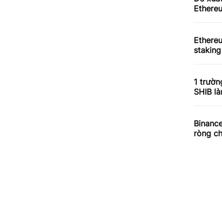
Ethereu
Ethere
staking
1 trườn
SHIB l
Binance
ròng ch