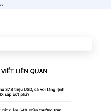
nao
 VIẾT LIÊN QUAN
u 37,8 triệu USD, cá voi tăng lệnh
RX sắp bứt phá?
t cắt giảm 54% phần thưởng trên