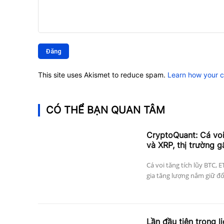
Bình
luận:
This site uses Akismet to reduce spam.
Learn how your 
CÓ THỂ BẠN QUAN TÂM
CryptoQuant: Cá vo
và XRP, thị trường g
Cá voi tăng tích lũy BTC, 
gia tăng lượng nắm giữ đối 
Lần đầu tiên trong l