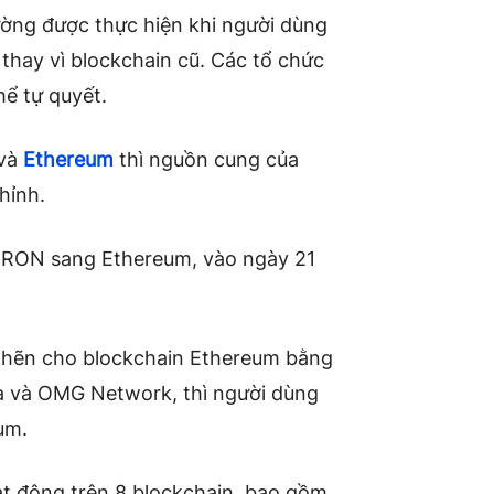
ờng được thực hiện khi người dùng
thay vì blockchain cũ. Các tổ chức
ể tự quyết.
và
Ethereum
thì nguồn cung của
hỉnh.
ừ TRON sang Ethereum, vào ngày 21
nghẽn cho blockchain Ethereum bằng
a và OMG Network, thì người dùng
um.
ạt động trên 8 blockchain, bao gồm