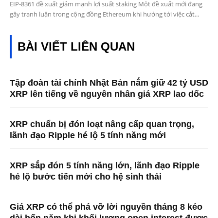
EIP-8361 đề xuất giảm mạnh lợi suất staking Một đề xuất mới đang
gây tranh luận trong cộng đồng Ethereum khi hướng tới việc cắt...
BÀI VIẾT LIÊN QUAN
Tập đoàn tài chính Nhật Bản nắm giữ 42 tỷ USD
XRP lên tiếng về nguyên nhân giá XRP lao dốc
XRP chuẩn bị đón loạt nâng cấp quan trọng,
lãnh đạo Ripple hé lộ 5 tính năng mới
XRP sắp đón 5 tính năng lớn, lãnh đạo Ripple
hé lộ bước tiến mới cho hệ sinh thái
Giá XRP có thể phá vỡ lời nguyền tháng 8 kéo
dài bốn năm khi khối lượng open interest được