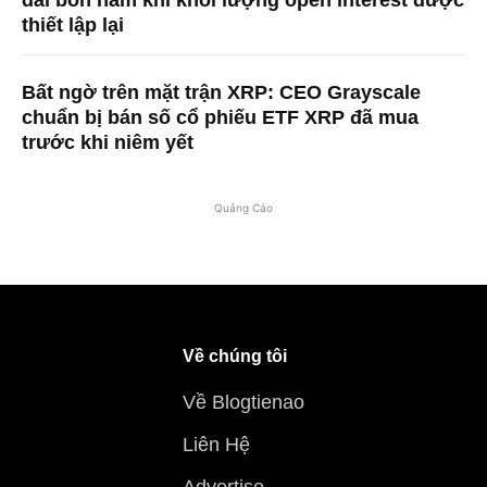
thiết lập lại
Bất ngờ trên mặt trận XRP: CEO Grayscale
chuẩn bị bán số cổ phiếu ETF XRP đã mua
trước khi niêm yết
Quảng Cáo
Về chúng tôi
Về Blogtienao
Liên Hệ
Advertise