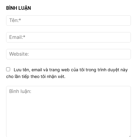
BÌNH LUẬN
Tên
Ema
Web
Lưu tên, email và trang web của tôi trong trình duyệt này
cho lần tiếp theo tôi nhận xét.