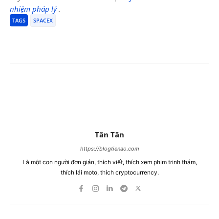
nhiệm pháp lý
.
TAGS
SPACEX
Tân Tân
https://blogtienao.com
Là một con người đơn giản, thích viết, thích xem phim trinh thám,
thích lái moto, thích cryptocurrency.