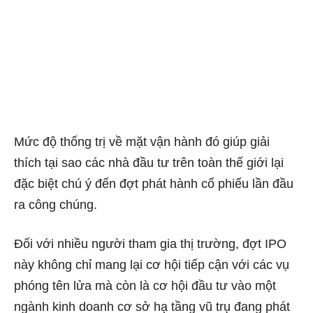
Mức độ thống trị về mặt vận hành đó giúp giải
thích tại sao các nhà đầu tư trên toàn thế giới lại
đặc biệt chú ý đến đợt phát hành cổ phiếu lần đầu
ra công chúng.
Đối với nhiều người tham gia thị trường, đợt IPO
này không chỉ mang lại cơ hội tiếp cận với các vụ
phóng tên lửa mà còn là cơ hội đầu tư vào một
ngành kinh doanh cơ sở hạ tầng vũ trụ đang phát