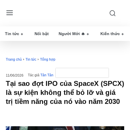
Tin tức
Nổi bật
Người Mới 🔥
Kiến thức
Trang chủ
Tin tức
Tổng hợp
Tác giả
Tân Tân
11/06/2026
Tại sao đợt IPO của SpaceX (SPCX)
là sự kiện không thể bỏ lỡ và giá
trị tiềm năng của nó vào năm 2030