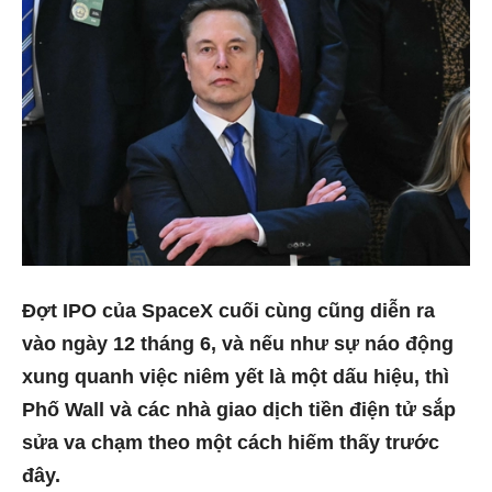
Đợt IPO của SpaceX cuối cùng cũng diễn ra
vào ngày 12 tháng 6, và nếu như sự náo động
xung quanh việc niêm yết là một dấu hiệu, thì
Phố Wall và các nhà giao dịch tiền điện tử sắp
sửa va chạm theo một cách hiếm thấy trước
đây.