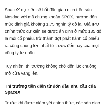
SpaceX dự kiến ​​sẽ bắt đầu giao dịch trên sàn
Nasdaq với mã chứng khoán SPCX, hướng đến
mức định giá
khoảng
1,75 nghìn tỷ đô la. Giá IPO
chính thức dự kiến ​​sẽ được ấn định ở mức 135 đô
la mỗi cổ phiếu, trở thành đợt phát hành cổ phiếu
ra công chúng lớn nhất từ ​​trước đến nay của một
công ty tư nhân.
Tuy nhiên, thị trường không chờ đến lúc chuông
mở cửa vang lên.
Thị trường tiền điện tử đón đầu nhu cầu của
SpaceX
Trước khi được niêm yết chính thức, các sàn giao