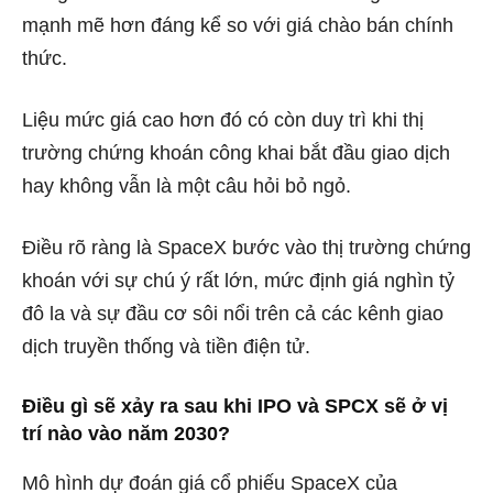
mạnh mẽ hơn đáng kể so với giá chào bán chính
thức.
Liệu mức giá cao hơn đó có còn duy trì khi thị
trường chứng khoán công khai bắt đầu giao dịch
hay không vẫn là một câu hỏi bỏ ngỏ.
Điều rõ ràng là SpaceX bước vào thị trường chứng
khoán với sự chú ý rất lớn, mức định giá nghìn tỷ
đô la và sự đầu cơ sôi nổi trên cả các kênh giao
dịch truyền thống và tiền điện tử.
Điều gì sẽ xảy ra sau khi IPO và SPCX sẽ ở vị
trí nào vào năm 2030?
Mô hình dự đoán giá cổ phiếu SpaceX của