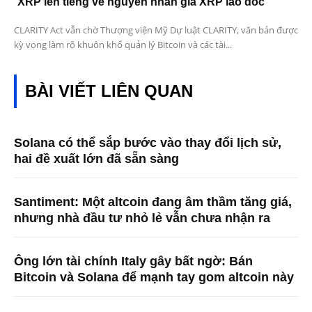
XRP lên tiếng về nguyên nhân giá XRP lao dốc
CLARITY Act vẫn chờ Thượng viện Mỹ Dự luật CLARITY, văn bản được
kỳ vọng làm rõ khuôn khổ quản lý Bitcoin và các tài...
BÀI VIẾT LIÊN QUAN
Solana có thể sắp bước vào thay đổi lịch sử,
hai đề xuất lớn đã sẵn sàng
Santiment: Một altcoin đang âm thầm tăng giá,
nhưng nhà đầu tư nhỏ lẻ vẫn chưa nhận ra
Ông lớn tài chính Italy gây bất ngờ: Bán
Bitcoin và Solana để mạnh tay gom altcoin này