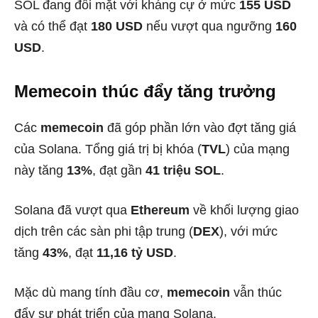
SOL đang đối mặt với kháng cự ở mức
155 USD
và có thể đạt
180 USD
nếu vượt qua ngưỡng
160
USD
.
Memecoin thúc đẩy tăng trưởng
Các
memecoin
đã góp phần lớn vào đợt tăng giá
của Solana. Tổng giá trị bị khóa (
TVL
) của mạng
này tăng
13%
, đạt gần
41 triệu SOL
.
Solana đã vượt qua
Ethereum
về khối lượng giao
dịch trên các sàn phi tập trung (
DEX
), với mức
tăng
43%
, đạt
11,16 tỷ USD
.
Mặc dù mang tính đầu cơ,
memecoin
vẫn thúc
đẩy sự phát triển của mạng Solana.