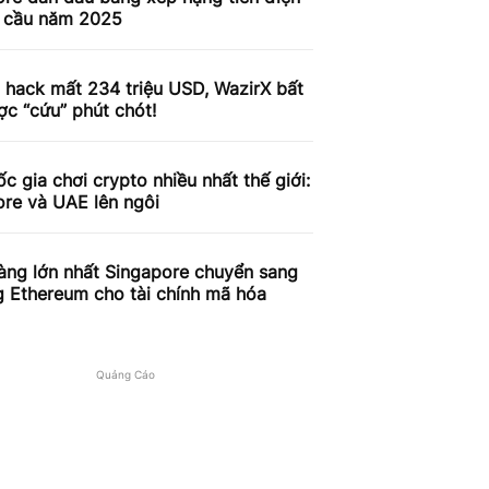
n cầu năm 2025
 hack mất 234 triệu USD, WazirX bất
c “cứu” phút chót!
c gia chơi crypto nhiều nhất thế giới:
ore và UAE lên ngôi
àng lớn nhất Singapore chuyển sang
g Ethereum cho tài chính mã hóa
Quảng Cáo