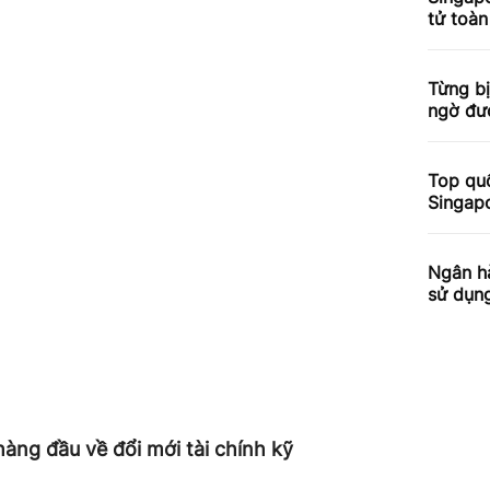
tử toà
Từng bị
ngờ đượ
Top quố
Singap
Ngân h
sử dụn
àng đầu về đổi mới tài chính kỹ