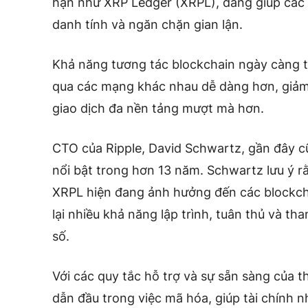
hạn như XRP Ledger (XRPL), đang giúp các t
danh tính và ngăn chặn gian lận.
Khả năng tương tác blockchain ngày càng tă
qua các mạng khác nhau dễ dàng hơn, giả
giao dịch đa nền tảng mượt mà hơn.
CTO của Ripple, David Schwartz, gần đây cũ
nổi bật trong hơn 13 năm. Schwartz lưu ý r
XRPL hiện đang ảnh hưởng đến các blockch
lại nhiều khả năng lập trình, tuân thủ và th
số.
Với các quy tắc hỗ trợ và sự sẵn sàng của t
dẫn đầu trong việc mã hóa, giúp tài chính 