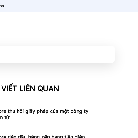
nao
 VIẾT LIÊN QUAN
re thu hồi giấy phép của một công ty
ện tử
re dẫn đầu bảng xếp hạng tiền điện