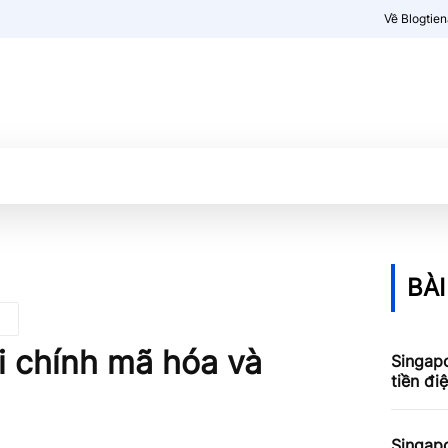
Về Blogtie
Kiến thức
More
BÀI
i chính mã hóa và
Singapo
tiền đi
Singapo