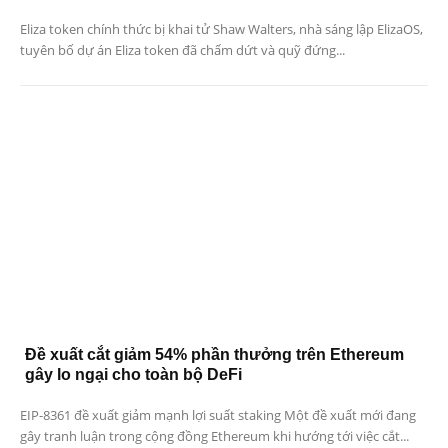
Eliza token chính thức bị khai tử Shaw Walters, nhà sáng lập ElizaOS,
tuyên bố dự án Eliza token đã chấm dứt và quỹ đứng...
Đề xuất cắt giảm 54% phần thưởng trên Ethereum
gây lo ngại cho toàn bộ DeFi
EIP-8361 đề xuất giảm mạnh lợi suất staking Một đề xuất mới đang
gây tranh luận trong cộng đồng Ethereum khi hướng tới việc cắt...