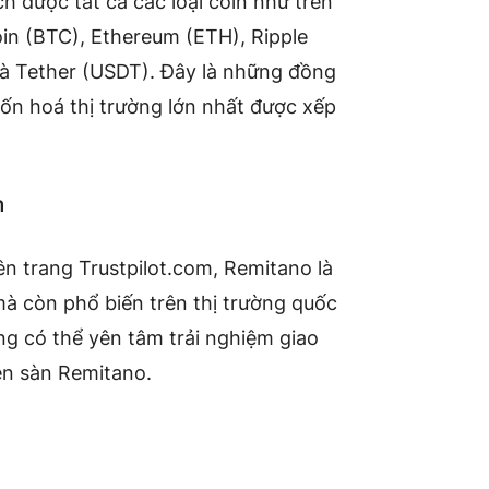
h được tất cả các loại coin như trên
in (BTC), Ethereum (ETH), Ripple
 và Tether (USDT). Đây là những đồng
vốn hoá thị trường lớn nhất được xếp
m
ên trang Trustpilot.com, Remitano là
mà còn phổ biến trên thị trường quốc
g có thể yên tâm trải nghiệm giao
rên sàn Remitano.