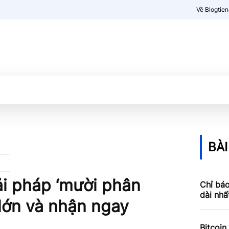
Về Blogtie
Kiến thức
More
BÀI
ải pháp ‘mười phân
Chỉ báo
dài nhấ
 lớn và nhận ngay
Bitcoin