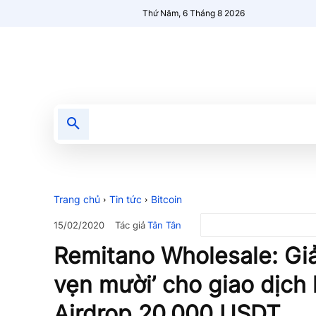
Thứ Năm, 6 Tháng 8 2026
Tin tức
Nổi bật
Người Mới 🔥
Trang chủ
Tin tức
Bitcoin
Tác giả
Tân Tân
15/02/2020
Remitano Wholesale: Gi
vẹn mười’ cho giao dịch
Airdrop 20.000 USDT