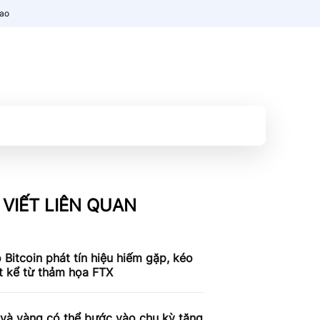
nao
 VIẾT LIÊN QUAN
 Bitcoin phát tín hiệu hiếm gặp, kéo
t kể từ thảm họa FTX
 và vàng có thể bước vào chu kỳ tăng