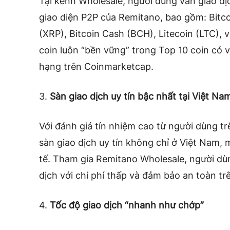
Tại kênh Wholesale, người dùng vẫn giao dịc
giao diện P2P của Remitano, bao gồm: Bitco
(XRP), Bitcoin Cash (BCH), Litecoin (LTC),
coin luôn “bền vững” trong Top 10 coin có 
hạng trên Coinmarketcap.
3.
Sàn giao dịch uy tín bậc nhất tại Việt Na
Với đánh giá tín nhiệm cao từ người dùng tr
sàn giao dịch uy tín không chỉ ở Việt Nam, 
tế. Tham gia Remitano Wholesale, người dùn
dịch với chi phí thấp và đảm bảo an toàn t
4.
Tốc độ giao dịch “nhanh như chớp”