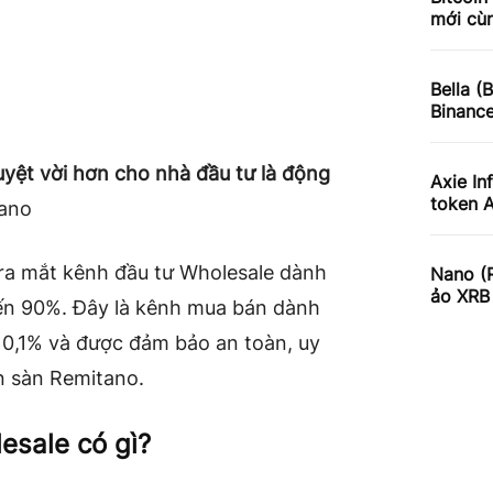
mới cùn
Bella (
Binanc
uyệt vời hơn cho nhà đầu tư là động
Axie In
token 
ano
ra mắt kênh đầu tư Wholesale dành
Nano (R
ảo XRB 
 đến 90%. Đây là kênh mua bán dành
ỉ 0,1% và được đảm bảo an toàn, uy
ên sàn Remitano.
lesale có gì?