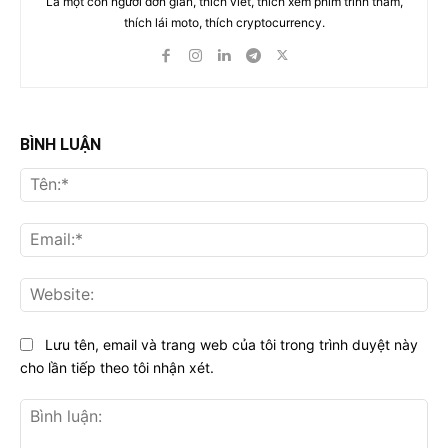
Là một con người đơn giản, thích viết, thích xem phim trinh thám,
thích lái moto, thích cryptocurrency.
BÌNH LUẬN
Tên
Ema
Web
Lưu tên, email và trang web của tôi trong trình duyệt này
cho lần tiếp theo tôi nhận xét.