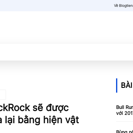
Về Blogtie
Kiến thức
More
BÀI
ackRock sẽ được
Bull Ru
với 201
 lại bằng hiện vật
Bùng nổ