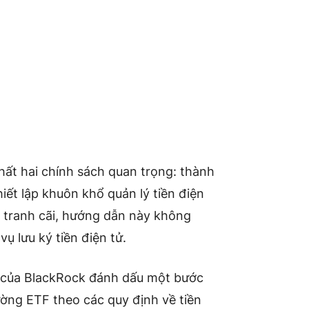
hất hai chính sách quan trọng: thành
hiết lập khuôn khổ quản lý tiền điện
y tranh cãi, hướng dẫn này không
ụ lưu ký tiền điện tử.
n của BlackRock đánh dấu một bước
rường ETF theo các quy định về tiền