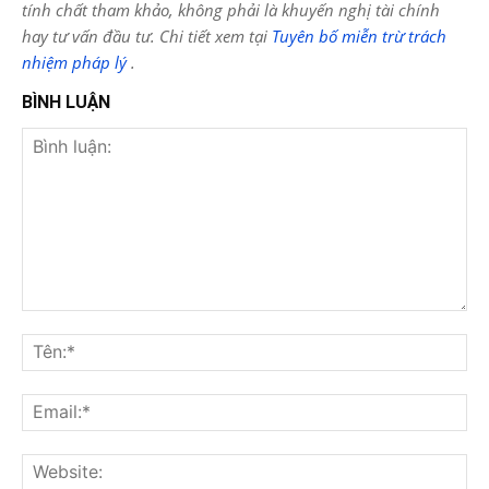
tính chất tham khảo, không phải là khuyến nghị tài chính
hay tư vấn đầu tư. Chi tiết xem tại
Tuyên bố miễn trừ trách
nhiệm pháp lý
.
BÌNH LUẬN
Bình
luận:
Tên
Ema
Web