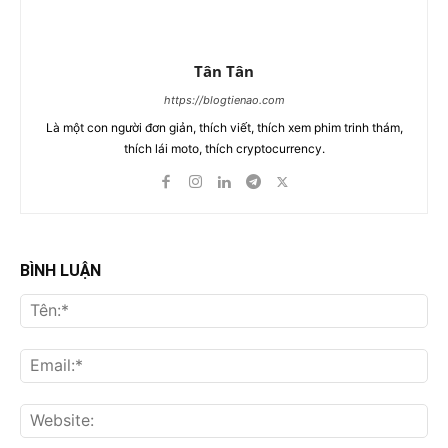
Tân Tân
https://blogtienao.com
Là một con người đơn giản, thích viết, thích xem phim trinh thám,
thích lái moto, thích cryptocurrency.
BÌNH LUẬN
Tên
Ema
Web