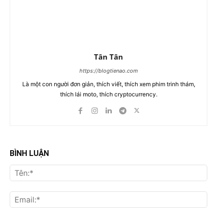
Tân Tân
https://blogtienao.com
Là một con người đơn giản, thích viết, thích xem phim trinh thám,
thích lái moto, thích cryptocurrency.
BÌNH LUẬN
Tên
Ema