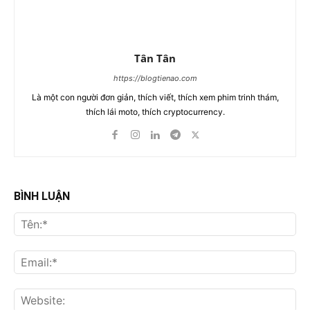
Tân Tân
https://blogtienao.com
Là một con người đơn giản, thích viết, thích xem phim trinh thám,
thích lái moto, thích cryptocurrency.
BÌNH LUẬN
Tên
Ema
Web