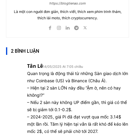
https://blogtienao.com
Là một con người đơn giản, thích viết, thích xem phim trinh thám,
thích lái moto, thích cryptocurrency.
2 BÌNH LUẬN
Tân Lê
14/05/2025 At 7:05 chiều
Quan trọng là động thái từ những Sàn giao dịch lớn
như Coinbase (US) và Binance (Châu Á).
– Hiện tại 2 sàn LỚN này đều “Ậm ờ, nên có hay
không!?”
– Nếu 2 sàn này không UP điểm gần, thì giá có thể
sẽ bị giảm tới 0.1-0.2$.
– 2024-2025, giá Pi đã đạt vượt qua mốc 3.14$
một lần rồi. Tâm lý hiện tại vẫn là rất khó để kéo lên
mốc 2$, có thể sẽ phải chờ tới 2027.