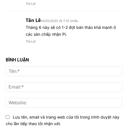
Trả Lời
Tân Lê
14/05/2025 At 7:10 chiều
Tháng 6 này sẽ có 1-2 đợt bán tháo khá mạnh ở
các sàn chấp nhận Pi.
Trả Lời
BÌNH LUẬN
Tên
Ema
Web
Lưu tên, email và trang web của tôi trong trình duyệt này
cho lần tiếp theo tôi nhận xét.