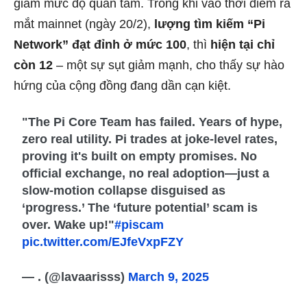
giảm mức độ quan tâm. Trong khi vào thời điểm ra
mắt mainnet (ngày 20/2),
lượng tìm kiếm “Pi
Network” đạt đỉnh ở mức 100
, thì
hiện tại chỉ
còn 12
– một sự sụt giảm mạnh, cho thấy sự hào
hứng của cộng đồng đang dần cạn kiệt.
"The Pi Core Team has failed. Years of hype,
zero real utility. Pi trades at joke-level rates,
proving it's built on empty promises. No
official exchange, no real adoption—just a
slow-motion collapse disguised as
‘progress.’ The ‘future potential’ scam is
over. Wake up!"
#piscam
pic.twitter.com/EJfeVxpFZY
— . (@lavaarisss)
March 9, 2025