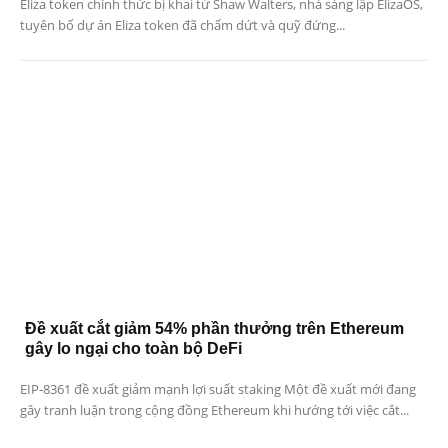
Eliza token chính thức bị khai tử Shaw Walters, nhà sáng lập ElizaOS,
tuyên bố dự án Eliza token đã chấm dứt và quỹ đứng...
Đề xuất cắt giảm 54% phần thưởng trên Ethereum
gây lo ngại cho toàn bộ DeFi
EIP-8361 đề xuất giảm mạnh lợi suất staking Một đề xuất mới đang
gây tranh luận trong cộng đồng Ethereum khi hướng tới việc cắt...