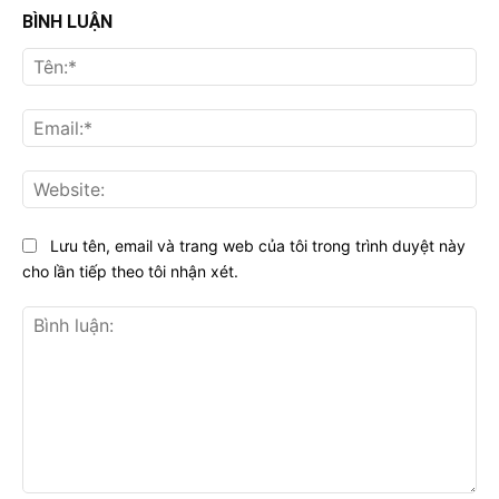
BÌNH LUẬN
Tên
Ema
Web
Lưu tên, email và trang web của tôi trong trình duyệt này
cho lần tiếp theo tôi nhận xét.