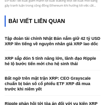
EIP-8361 đề xuất giảm mạnh lợi suất staking Một đề xuất mới đang
gây tranh luận trong cộng đồng Ethereum khi hướng tới việc cắt...
BÀI VIẾT LIÊN QUAN
Tập đoàn tài chính Nhật Bản nắm giữ 42 tỷ USD
XRP lên tiếng về nguyên nhân giá XRP lao dốc
XRP sắp đón 5 tính năng lớn, lãnh đạo Ripple
hé lộ bước tiến mới cho hệ sinh thái
Bất ngờ trên mặt trận XRP: CEO Grayscale
chuẩn bị bán số cổ phiếu ETF XRP đã mua
trước khi niêm yết
Ripple phản hồi tới tòa án đối với vụ kiện XRP