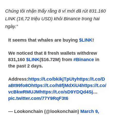
Chúng tôi nhận thấy rằng 8 ví mới đã rút 831.160
LINK (16,72 triệu USD) khỏi Binance trong hai
ngày.”
It seems that whales are buying
$LINK
!
We noticed that 8 fresh wallets withdrew
831,160
$LINK
($16.72M) from
#Binance
in
the past 2 days.
Address:
https://t.co/bkikjTpUty
https://t.co/D
aBt99fo8O
https://t.co/h8fjMdXiU4
https://t.co/
vcBkwRMUJM
https://t.co/sD9YDQd4Sj
…
pic.twitter.com/77Y9RqF3t6
— Lookonchain (@lookonchain)
March 9,