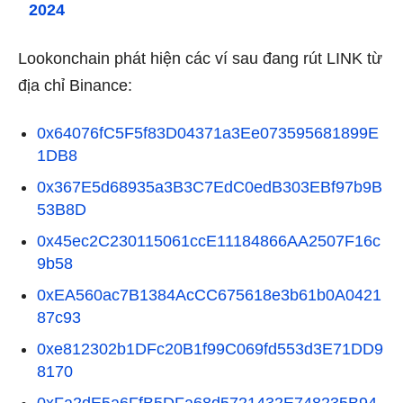
2024
Lookonchain phát hiện các ví sau đang rút LINK từ
địa chỉ Binance:
0x64076fC5F5f83D04371a3Ee073595681899E
1DB8
0x367E5d68935a3B3C7EdC0edB303EBf97b9B
53B8D
0x45ec2C230115061ccE11184866AA2507F16c
9b58
0xEA560ac7B1384AcCC675618e3b61b0A0421
87c93
0xe812302b1DFc20B1f99C069fd553d3E71DD9
8170
0xFa2dE5a6FfB5DFa68d5721432E748235B94