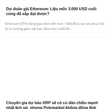
Dự đoán giá Ethereum: Liệu mốc 3.000 USD cuối
cùng đã sắp đạt được?
Ethereum (ETH) đang giao dịch trên mức 1.900 đô la sau khi phục hồi
từ xu hướng giảm dài hạn, đưa mức 3.000 đô...
Chuyên gia dự báo XRP sẽ có cú đảo chiều mạnh
nhất lịch sử, nhưng Polymarket không đồng tình