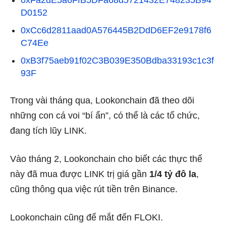
D0152
0xCc6d2811aad0A576445B2DdD6EF2e9178f6
C74Ee
0xB3f75aeb91f02C3B039E350Bdba33193c1c3f
93F
Trong vài tháng qua, Lookonchain đã theo dõi
những con cá voi “bí ẩn”, có thể là các tổ chức,
đang tích lũy LINK.
Vào tháng 2, Lookonchain
cho biết
các thực thể
này đã mua được LINK trị giá gần
1/4 tỷ đô la
,
cũng thông qua việc rút tiền trên Binance.
Lookonchain cũng để mắt đến
FLOKI
.