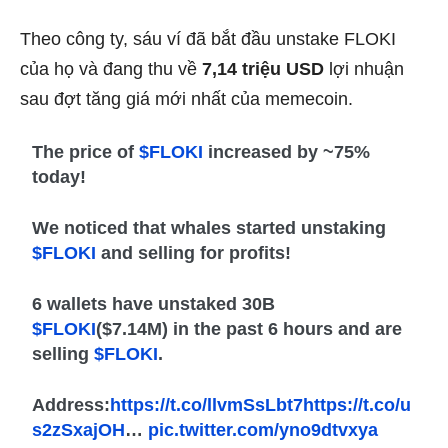
Theo công ty, sáu
ví
đã bắt đầu unstake FLOKI
của họ và đang thu về
7,14 triệu USD
lợi nhuận
sau đợt tăng giá mới nhất của memecoin.
The price of
$FLOKI
increased by ~75%
today!
We noticed that whales started unstaking
$FLOKI
and selling for profits!
6 wallets have unstaked 30B
$FLOKI
($7.14M) in the past 6 hours and are
selling
$FLOKI
.
Address:
https://t.co/llvmSsLbt7
https://t.co/u
s2zSxajOH
…
pic.twitter.com/yno9dtvxya