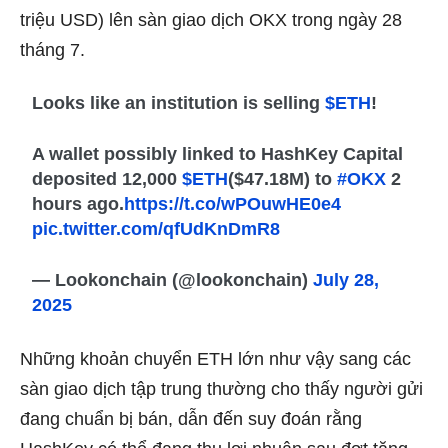
triệu USD) lên
sàn giao dịch OKX
trong ngày 28
tháng 7.
Looks like an institution is selling
$ETH
!
A wallet possibly linked to HashKey Capital
deposited 12,000
$ETH
($47.18M) to
#OKX
2
hours ago.
https://t.co/wPOuwHE0e4
pic.twitter.com/qfUdKnDmR8
— Lookonchain (@lookonchain)
July 28,
2025
Những khoản chuyển ETH lớn như vậy sang
các
sàn giao dịch tập trung
thường cho thấy người gửi
đang chuẩn bị bán, dẫn đến suy đoán rằng