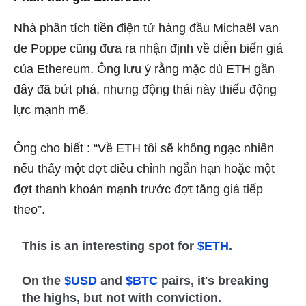
Nhà phân tích tiền điện tử hàng đầu Michaël van
de Poppe cũng đưa ra nhận định về
diễn biến giá
của Ethereum
. Ông lưu ý rằng mặc dù ETH gần
đây đã bứt phá, nhưng động thái này thiếu động
lực mạnh mẽ.
Ông cho biết
: “Về ETH tôi sẽ không ngạc nhiên
nếu thấy một đợt điều chỉnh ngắn hạn hoặc một
đợt thanh khoản mạnh trước đợt tăng giá tiếp
theo”.
This is an interesting spot for
$ETH
.
On the
$USD
and
$BTC
pairs, it's breaking
the highs, but not with conviction.