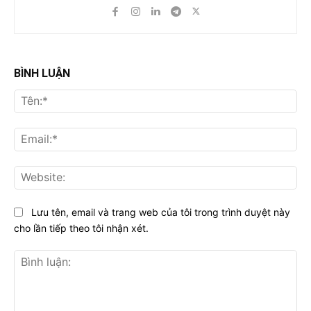
BÌNH LUẬN
Tên
Ema
Web
Lưu tên, email và trang web của tôi trong trình duyệt này
cho lần tiếp theo tôi nhận xét.