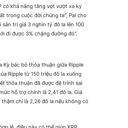
RP có khả năng tăng vọt vượt xa kỳ
hất trong cuộc đời chúng ta”, Pal cho
i sản trị giá 3 nghìn tỷ đô la lên 100
mới đi được 3% chặng đường đó”.
 Kỳ bác bỏ thỏa thuận giữa Ripple
a Ripple từ 150 triệu đô la xuống
ết thỏa thuận đã được đệ trình sai
mức hỗ trợ chính là 2,41 đô la. Giá
 thậm chí là 2,26 đô la nếu không có
hợp lệ, điều này có thể giúp XRP