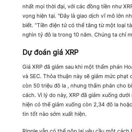
nhất mọi thời đại, với các đồng tiền như X
vọng hiện tại. “Đây là giao dịch vĩ mô lớn n
biết. “Tiền điện tử có thể tăng từ một loại tà
nghìn tỷ đô la trong 10 năm. Chúng ta chỉ 
Dự đoán giá XRP
Giá XRP đã giảm sau khi một thẩm phán Hoa
và SEC. Thỏa thuận này sẽ giảm mức phạt củ
còn 50 triệu đô la , nhưng thẩm phán cho bi
cách. Vì lý do này, XRP đã giảm xuống dưới 
hiện có thể giảm xuống còn 2,34 đô la hoặc
tin tốt nào sớm xuất hiện.
Ripple vẫn có thể nộp lại yêu cầu một cách 