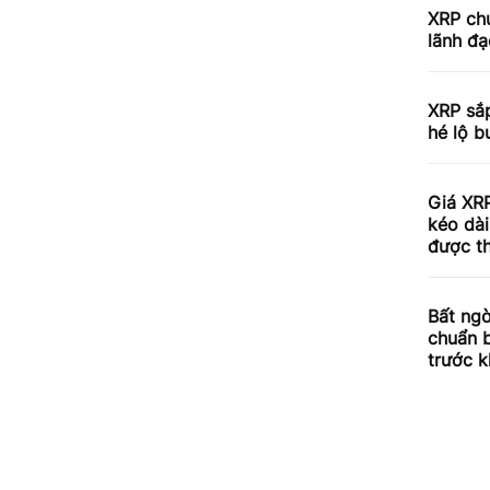
XRP chu
lãnh đạ
XRP sắp
hé lộ b
Giá XRP
kéo dài
được th
Bất ngờ
chuẩn 
trước k