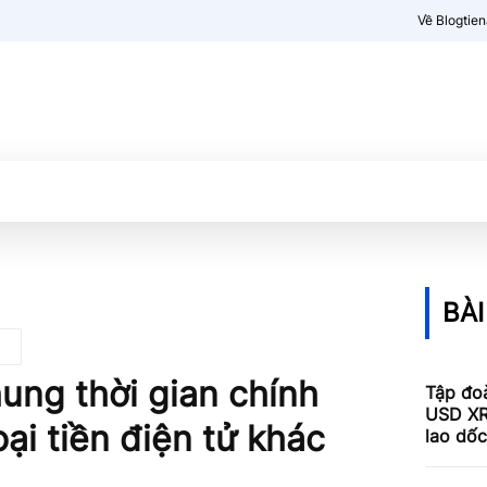
Về Blogtie
Kiến thức
More
BÀI
ung thời gian chính
Tập đoà
USD XR
ại tiền điện tử khác
lao dố