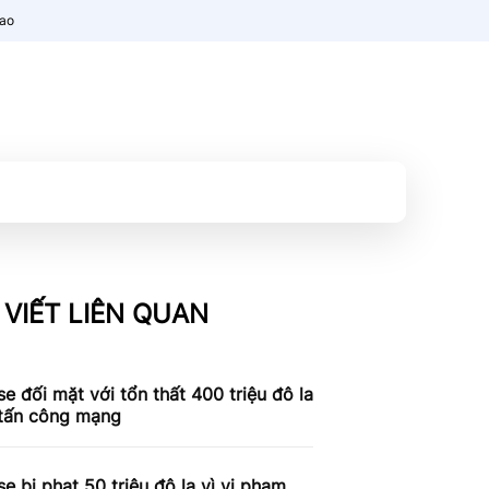
nao
 VIẾT LIÊN QUAN
e đối mặt với tổn thất 400 triệu đô la
 tấn công mạng
e bị phạt 50 triệu đô la vì vi phạm