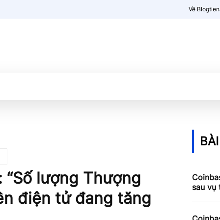
Về Blogtie
Kiến thức
More
BÀI
: “Số lượng Thượng
Coinbas
sau vụ
ền điện tử đang tăng
Coinbas