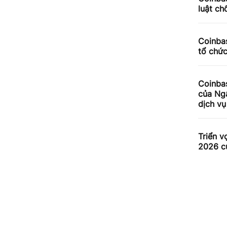
luật ch
Coinbas
tổ chứ
Coinba
của Ng
dịch v
Triển v
2026 c