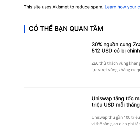
This site uses Akismet to reduce spam.
Learn how your 
CÓ THỂ BẠN QUAN TÂM
30% nguồn cung Zcas
512 USD có bị chinh
ZEC thử thách vùng kháng
lực vượt vùng kháng cự qu
Uniswap tăng tốc mạ
triệu USD mỗi tháng
Uniswap thu gần 100 triệu
vị thế sàn giao dịch phi tậ