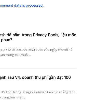
comment data is processed.
h đã nằm trong Privacy Pools, liệu mốc
 phục?
 cự 512 USD Zcash (ZEC) bước vào ngày 6/8 với nỗ
an trọng sau chuỗi...
nh sau V4, doanh thu phí gần đạt 100
 USD phí trong 30 ngày Uniswap tiếp tục khẳng định
p trung lớn nhất...