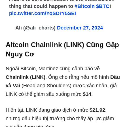
thing that could happen to
#Bitcoin
$BTC
!
pic.twitter.com/YoSDrY5SEI
— Ali (@ali_charts)
December 27, 2024
Altcoin Chainlink (LINK) Cũng Gặp
Nguy Cơ
Ngoài Bitcoin, Martinez cũng cảnh báo về
Chainlink (LINK)
. Ông cho rằng nếu mô hình
Đầu
và Vai
(Head and Shoulders) được xác nhận, giá
LINK có thể giảm sâu xuống mức
$14
.
Hiện tại, LINK đang giao dịch ở mức
$21.92
,
nhưng dấu hiệu thị trường cho thấy áp lực giảm
giá vẫn đang gia tăng.