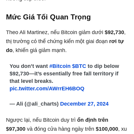
Mức Giá Tối Quan Trọng
Theo Ali Martinez, nếu Bitcoin giảm dưới
$92,730
,
thị trường có thể chứng kiến một giai đoạn
rơi tự
do
, khiến giá giảm mạnh.
You don’t want
#Bitcoin
$BTC
to dip below
$92,730—it’s essentially free fall territory if
that level breaks.
pic.twitter.com/AWrrEH6BOQ
— Ali (@ali_charts)
December 27, 2024
Ngược lại, nếu Bitcoin duy trì
ổn định trên
$97,300
và đóng cửa hàng ngày trên
$100,000
, xu