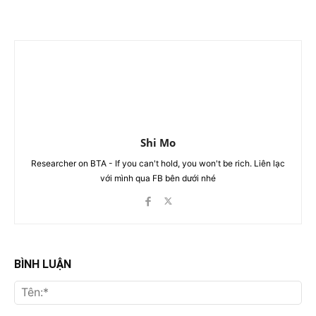
Shi Mo
Researcher on BTA - If you can't hold, you won't be rich. Liên lạc
với mình qua FB bên dưới nhé
BÌNH LUẬN
Tên