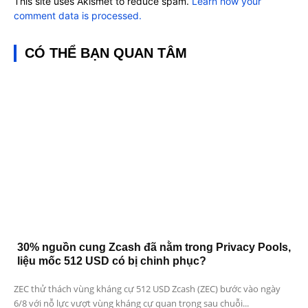
This site uses Akismet to reduce spam.
Learn how your
comment data is processed.
CÓ THỂ BẠN QUAN TÂM
30% nguồn cung Zcash đã nằm trong Privacy Pools,
liệu mốc 512 USD có bị chinh phục?
ZEC thử thách vùng kháng cự 512 USD Zcash (ZEC) bước vào ngày
6/8 với nỗ lực vượt vùng kháng cự quan trọng sau chuỗi...