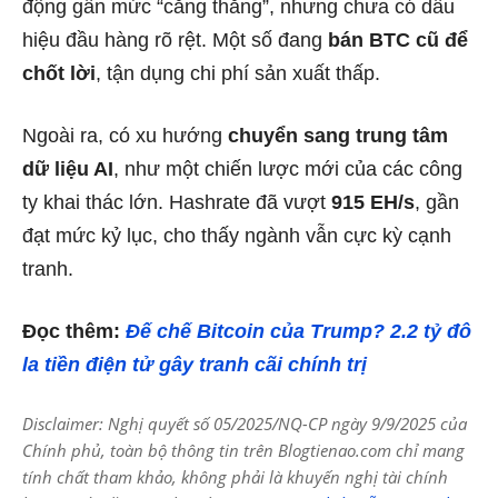
động gần mức “căng thẳng”, nhưng chưa có dấu
hiệu đầu hàng rõ rệt. Một số đang
bán BTC cũ để
chốt lời
, tận dụng chi phí sản xuất thấp.
Ngoài ra, có xu hướng
chuyển sang trung tâm
dữ liệu AI
, như một chiến lược mới của các công
ty khai thác lớn. Hashrate đã vượt
915 EH/s
, gần
đạt mức kỷ lục, cho thấy ngành vẫn cực kỳ cạnh
tranh.
Đọc thêm:
Đế chế Bitcoin của Trump? 2.2 tỷ đô
la tiền điện tử gây tranh cãi chính trị
Disclaimer: Nghị quyết số 05/2025/NQ-CP ngày 9/9/2025 của
Chính phủ, toàn bộ thông tin trên Blogtienao.com chỉ mang
tính chất tham khảo, không phải là khuyến nghị tài chính