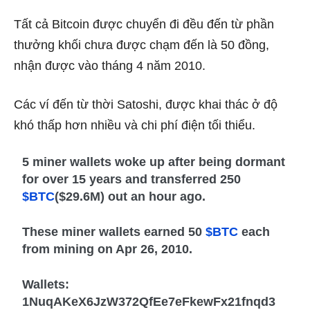
Tất cả Bitcoin được chuyển đi đều đến từ phần
thưởng khối chưa được chạm đến là 50 đồng,
nhận được vào tháng 4 năm 2010.
Các ví đến từ thời Satoshi, được khai thác ở độ
khó thấp hơn nhiều và chi phí điện tối thiểu.
5 miner wallets woke up after being dormant
for over 15 years and transferred 250
$BTC
($29.6M) out an hour ago.
These miner wallets earned 50
$BTC
each
from mining on Apr 26, 2010.
Wallets:
1NuqAKeX6JzW372QfEe7eFkewFx21fnqd3