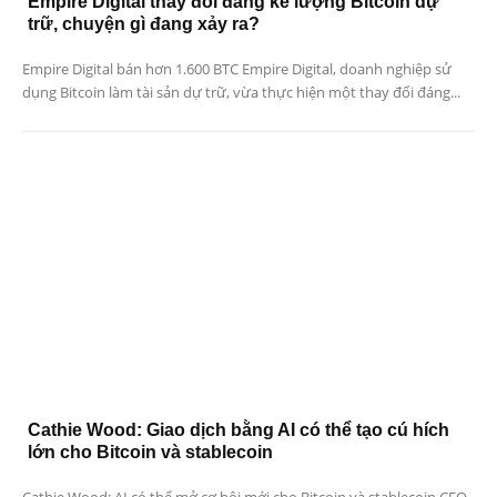
Empire Digital thay đổi đáng kể lượng Bitcoin dự
trữ, chuyện gì đang xảy ra?
Empire Digital bán hơn 1.600 BTC Empire Digital, doanh nghiệp sử
dụng Bitcoin làm tài sản dự trữ, vừa thực hiện một thay đổi đáng...
Cathie Wood: Giao dịch bằng AI có thể tạo cú hích
lớn cho Bitcoin và stablecoin
Cathie Wood: AI có thể mở cơ hội mới cho Bitcoin và stablecoin CEO