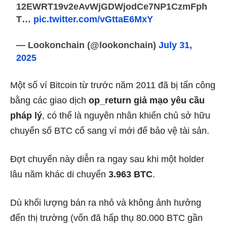
12EWRT19v2eAvWjGDWjodCe7NP1CzmFph
T…
pic.twitter.com/vGttaE6MxY
— Lookonchain (@lookonchain)
July 31,
2025
Một số ví Bitcoin từ trước năm 2011 đã bị tấn công
bằng các giao dịch
op_return giả mạo yêu cầu
pháp lý
, có thể là nguyên nhân khiến chủ sở hữu
chuyển số BTC cổ sang ví mới để bảo vệ tài sản.
Đợt chuyển này diễn ra ngay sau khi một holder
lâu năm khác di chuyển
3.963 BTC
.
Dù khối lượng bán ra nhỏ và không ảnh hưởng
đến thị trường (vốn đã hấp thụ 80.000 BTC gần