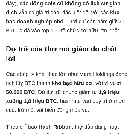
đây),
các đồng coin cũ không có lịch sử giao
dịch
vẫn có giá trị cao, đặc biệt đối với các
kho
bạc doanh nghiệp nhỏ
– nơi chỉ cần nắm giữ 29
BTC là đã vào top 100 tổ chức sở hữu lớn nhất.
Dự trữ của thợ mỏ giảm do chốt
lời
Các công ty khai thác lớn như Mara Holdings đang
tích lũy BTC thành
kho bạc hữu cơ
, với ví vượt
50.000 BTC
. Dù dự trữ chung giảm từ
1,9 triệu
xuống 1,8 triệu BTC
, hashrate vẫn duy trì ở mức
cao, trừ một vài biến động mùa vụ.
Theo chỉ báo
Hash Ribbon
, thợ đào đang hoạt