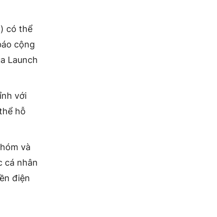
) có thể
 báo cộng
ua Launch
ỉnh với
thể hỗ
 nhóm và
c cá nhân
iền điện