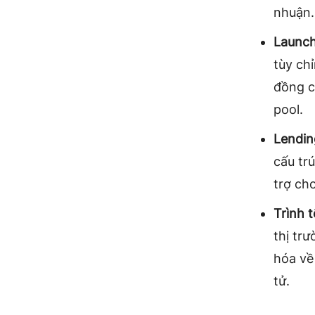
nhuận.
Launch
tùy ch
đồng c
pool.
Lendin
cấu tr
trợ cho
Trình 
thị tr
hóa về
tử.