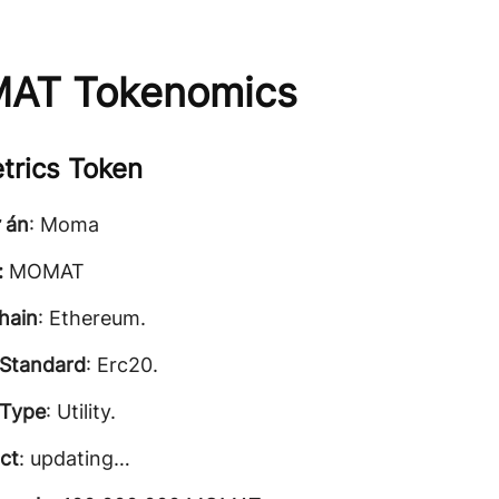
AT Tokenomics
trics Token
 án
: Moma
:
MOMAT
hain
: Ethereum.
Standard
: Erc20.
 Type
: Utility.
ct
: updating…