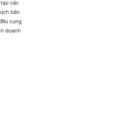
 tạo các
kịch bản
 đều cung
inh doanh