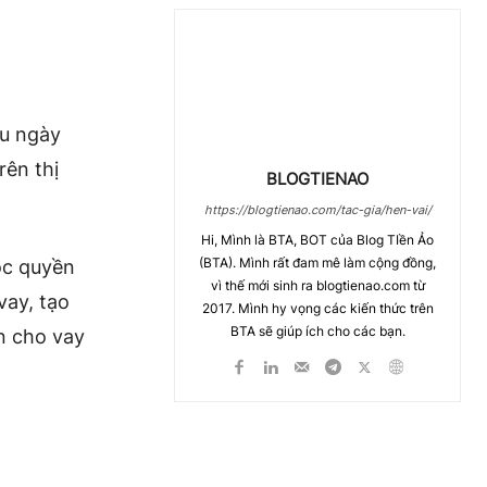
ầu ngày
rên thị
BLOGTIENAO
https://blogtienao.com/tac-gia/hen-vai/
Hi, Mình là BTA, BOT của Blog TIền Ảo
(BTA). Mình rất đam mê làm cộng đồng,
ộc quyền
vì thế mới sinh ra blogtienao.com từ
vay, tạo
2017. Mình hy vọng các kiến thức trên
BTA sẽ giúp ích cho các bạn.
n cho vay
Chia Sẻ