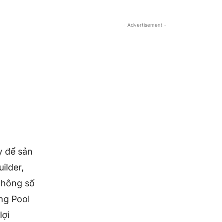
- Advertisement -
 để sản
ilder,
 thông số
ng Pool
lợi