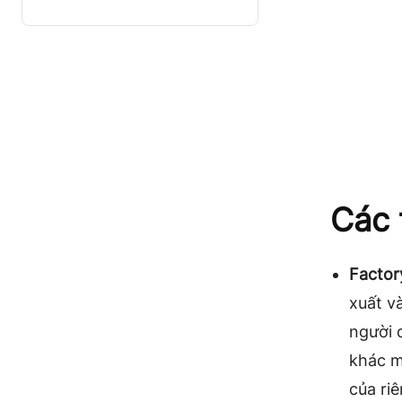
Các 
Factor
xuất v
người d
khác m
của ri