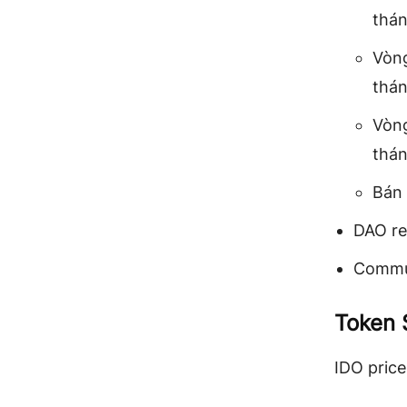
thán
Vòng
thán
Vòng
thán
Bán 
DAO re
Commun
Token 
IDO pric