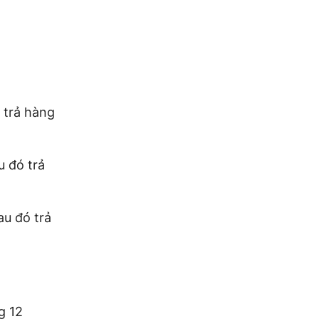
 trả hàng
u đó trả
au đó trả
g 12