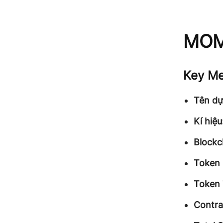
MOM
Key Me
Tên dự
Kí hiệu
Blockc
Token 
Token
Contra