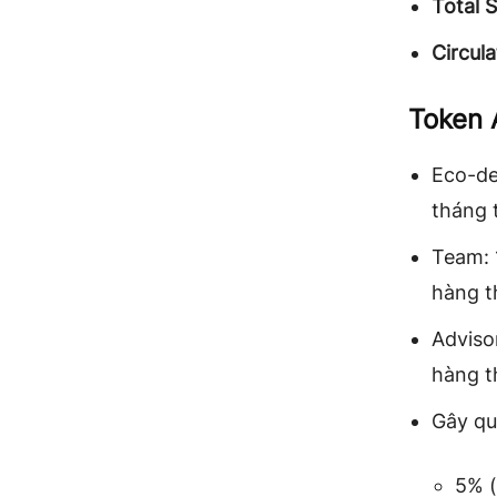
Total 
Circula
Token 
Eco-de
tháng 
Team: 
hàng t
Adviso
hàng t
Gây qu
5% (