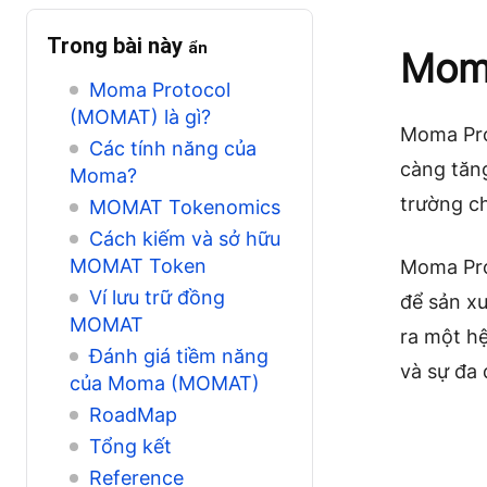
Trong bài này
ẩn
Moma
Moma Protocol
(MOMAT) là gì?
Moma Pro
Các tính năng của
càng tăng
Moma?
trường c
MOMAT Tokenomics
Cách kiếm và sở hữu
MOMAT Token
Moma Pro
Ví lưu trữ đồng
để sản xu
MOMAT
ra một hệ
Đánh giá tiềm năng
và sự đa 
của Moma (MOMAT)
RoadMap
Tổng kết
Reference