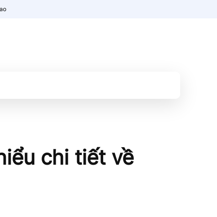
nao
ểu chi tiết về