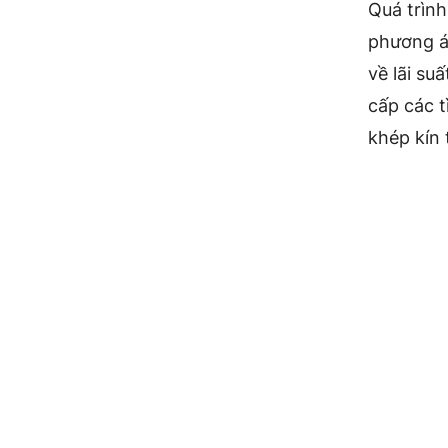
Quá trình
phương á
về lãi su
cấp các 
khép kín 