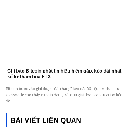
Chỉ báo Bitcoin phát tín hiệu hiếm gặp, kéo dài nhất
kể từ thảm họa FTX
Bitcoin bước vào giai đoạn “đầu hàng” kéo dài Dữ liệu on-chain từ
Glassnode cho thấy Bitcoin đang trải qua giai đoạn capitulation kéo
dài...
BÀI VIẾT LIÊN QUAN