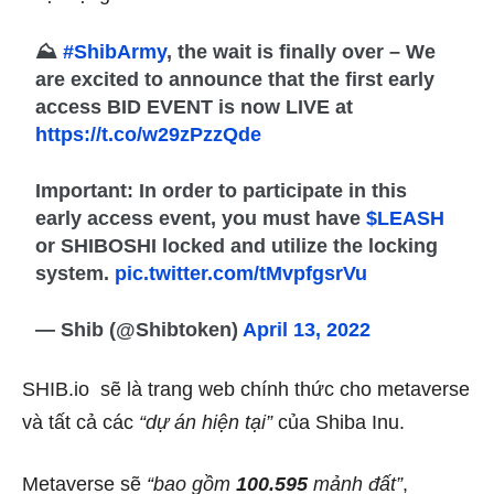
⛰
#ShibArmy
, the wait is finally over – We
are excited to announce that the first early
access BID EVENT is now LIVE at
https://t.co/w29zPzzQde
Important: In order to participate in this
early access event, you must have
$LEASH
or SHIBOSHI locked and utilize the locking
system.
pic.twitter.com/tMvpfgsrVu
— Shib (@Shibtoken)
April 13, 2022
SHIB.io
sẽ là trang web chính thức cho metaverse
và tất cả các
“dự án hiện tại”
của Shiba Inu.
Metaverse sẽ
“bao gồm
100.595
mảnh đất”
,