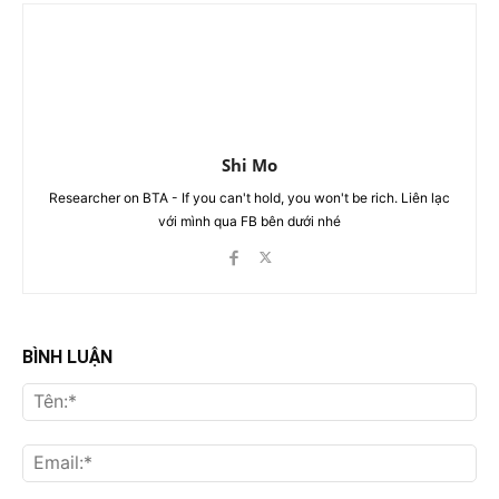
Shi Mo
Researcher on BTA - If you can't hold, you won't be rich. Liên lạc
với mình qua FB bên dưới nhé
BÌNH LUẬN
Tên
Ema