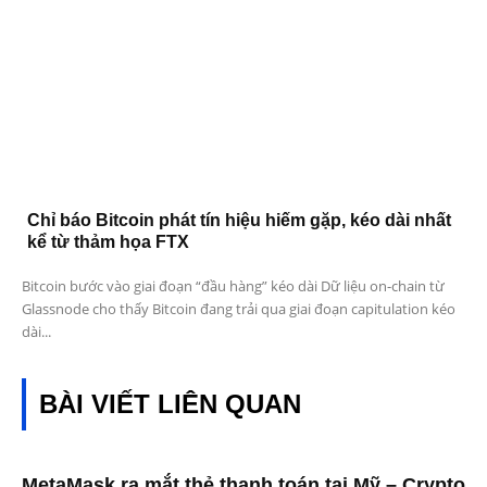
Chỉ báo Bitcoin phát tín hiệu hiếm gặp, kéo dài nhất
kể từ thảm họa FTX
Bitcoin bước vào giai đoạn “đầu hàng” kéo dài Dữ liệu on-chain từ
Glassnode cho thấy Bitcoin đang trải qua giai đoạn capitulation kéo
dài...
BÀI VIẾT LIÊN QUAN
MetaMask ra mắt thẻ thanh toán tại Mỹ – Crypto